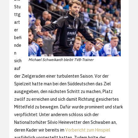
Stu
ttg
art
er
befi
nde
n
Michael Schweikardt bleibt TVB-Trainer
sich
auf
der Zielgeraden einer turbulenten Saison. Vor der
Spielzeit hatte man bei den Süddeutschen das Ziel
ausgegeben, den nächsten Schritt zu machen, Platz
zwölf zu erreichen und sich damit Richtung gesichertes
Mittelfeld zu bewegen. Dafür wurde prominent und stark
verpflichtet: Unter anderem schloss sich der
Nationaltorhüter Silvio Heinevetter den Schwaben an,
deren Kader wir bereits im
Vorbericht zum Hinspiel
ausführlich vorgestellt hatten. Zudem holte der