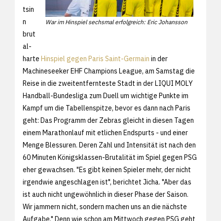
tsin
n
War im Hinspiel sechsmal erfolgreich: Eric Johansson
brut
al-
harte
Hinspiel gegen Paris Saint-Germain
in der
Machineseeker EHF Champions League, am Samstag die
Reise in die zweitentfernteste Stadt in der LIQUI MOLY
Handball-Bundesliga zum Duell um wichtige Punkte im
Kampf um die Tabellenspitze, bevor es dann nach Paris
geht: Das Programm der Zebras gleicht in diesen Tagen
einem Marathonlauf mit etlichen Endspurts - und einer
Menge Blessuren. Deren Zahl und Intensität ist nach den
60 Minuten Königsklassen-Brutalität im Spiel gegen PSG
eher gewachsen. "Es gibt keinen Spieler mehr, der nicht
irgendwie angeschlagen ist", berichtet Jicha. "Aber das
ist auch nicht ungewöhnlich in dieser Phase der Saison.
Wir jammern nicht, sondern machen uns an die nächste
Aufgabe." Denn wie schon am Mittwoch gegen PSG geht