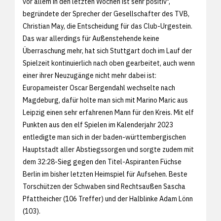
vor allem in den letzten Wochen ist sehr positiv",
begründete der Sprecher der Gesellschafter des TVB,
Christian May, die Entscheidung für das Club-Urgestein.
Das war allerdings für Außenstehende keine
Überraschung mehr, hat sich Stuttgart doch im Lauf der
Spielzeit kontinuierlich nach oben gearbeitet, auch wenn
einer ihrer Neuzugänge nicht mehr dabei ist:
Europameister Oscar Bergendahl wechselte nach
Magdeburg, dafür holte man sich mit Marino Maric aus
Leipzig einen sehr erfahrenen Mann für den Kreis. Mit elf
Punkten aus den elf Spielen im Kalenderjahr 2023
entledigte man sich in der baden-württembergischen
Hauptstadt aller Abstiegssorgen und sorgte zudem mit
dem 32:28-Sieg gegen den Titel-Aspiranten Füchse
Berlin im bisher letzten Heimspiel für Aufsehen. Beste
Torschützen der Schwaben sind Rechtsaußen Sascha
Pfattheicher (106 Treffer) und der Halblinke Adam Lönn
(103).