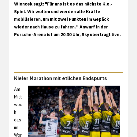
Wiencek sagt: "Für uns ist es das nächste K.o.-
Spiel. Wir wollen und werden alle Kräfte
mobilisieren, um mit zwei Punkten im Gepäck
wieder nach Hause zu fahren." Anwurf in der
Porsche-Arena ist um 20:30 Uhr, Sky überträgt live.
Kieler Marathon mit etlichen Endspurts
Am
Mitt
woc
h
das
im
Wor