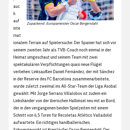
auc
h
auf
Zupackend: Europameister Oscar Bergendahl
inte
rnat
ionalem Terrain auf Spielersuche: Der Spanier hat sich vor
seinem zweiten Jahr als TVB-Coach noch einmal in der
Heimat umgeschaut und seinem Team mit zwei
spektakulären Verpflichtungen quasi neue Flügel
verliehen: Linksaußen Daniel Fernández, der mit Sánchez
in der Reserve des FC Barcelona zusammenarbeitete,
wurde zuletzt zweimal ins All-Star-Team der Liga Asobal
gewählt. Mit Jorge Serrano Villalobos ist zudem ein
Linkshänder von der iberischen Halbinsel neu mit an Bord,
der in den vergangenen beiden Spielzeiten mit einem
Schnitt von 6,5 Toren für Recoletas Atlético Valladolid
aufwartete. Ein richtiges handballerisches
Schwergewicht ist Kreisläufer Oscar Bergendahl: Der