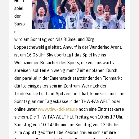
Heim
spiel
der
Saiso
n
wird am Sonntag von Nils Blümel und Jörg
Loppaschewski geleitet. Anwurf in der Wunderino Arena
ist um 16:05 Uhr, Sky überträgt das Spiel live ins
Wohnzimmer. Besucher des Spiels, die von auswärts
anreisen, sollten ein wenig mehr Zeit einplanen: Durch
den parallel in der Innenstadt stattfindenden Flohmarkt
dürfte einiges los sein im Zentrum. Wer nach der
Trödelsuche Lust auf Spitzensport hat, kann sich auch am
Sonntag an der Tageskasse in der THW-FANWELT oder
online unter
www.thw-tickets.de
noch eine Eintrittskarte
sichern. Die THW-FANWELT hat Freitag von 10 bis 17 Uhr,
Samstag von 10-14 Uhr und am Sonntag von 13 Uhr bis
zum Anpfiff geöffnet. Die Zebras freuen sich auf ihre