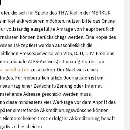
eter, die sich für Spiele des THW Kiel in der
MERKUR
e
in Kiel akkreditieren möchten, nutzen bitte das Online-
ur vollständig ausgefüllte Anträge von hauptberuflich
rnalisten können berücksichtigt werden. Eine Kopie des
eises (akzeptiert werden ausschließlich die
eitlichen Presseausweise von VDS, DJU, DJV, Freelens
nternationale AIPS-Ausweis) ist unaufgefordert an
w-handball.de
zu schicken. Der Nachweis eines
ges. Für freiberuflich tätige Journalisten ist ein
nsauftrag einer Zeitschrift/Zeitung oder Internet-
benstehende Adresse geschickt werden muss.
nn diese mindestens vier Werktage vor dem Anpfiff des
Später eintreffende Akkreditierungswünsche können
 Nichterscheinen trotz erfolgter Akkreditierung behält
egativ zu bescheiden.