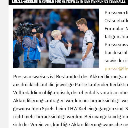
EINZEL-AKKREDITIERUNGEN FÜR HEIMSPIELE IN DER MERKUR OSTSEEHALLE
Pressevertr
Ostseehall
Formular. N
tätigen Jou
Presseausw
bundeseinh
sowie der i
presse@th
Presseausweises ist Bestandteil des Akkreditierungsantra
ausdrücklich auf die jeweilige Partie lautender Redaktio
Vollredaktion obligatorisch, der ebenfalls vorab an o
Akkreditierungsanfragen werden nur berücksichtigt, we
gewünschten Spiels beim THW Kiel eingegangen sind. 
nicht mehr berücksichtigt werden. Bei unangekündigtem
sich der Verein vor, künftige Akkreditierungswünsche n