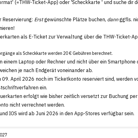
Format' (=THW-Ticket-App) oder 'Scheckkarte ' und suche dir 
 Reservierung:
Erst
gewünschte Plätze buchen,
dann
ggfls. n
nieren!
rkarten als E-Ticket zur Verwaltung über die THW-Ticket-App
vorgänge als Scheckkarte werden 20 € Gebühren berechnet.
 an einem Laptop oder Rechner und nicht über ein Smartphone 
weichen je nach Endgerät voneinander ab.
 09. April 2026 noch im Ticketkonto reserviert sind, werden
tschriftverfahren ein.
rkarten erfolgt wie bisher zeitlich versetzt zur Buchung per
nto nicht verrechnet werden.
und IOS wird ab Juni 2026 in den App-Stores verfügbar sein.
027