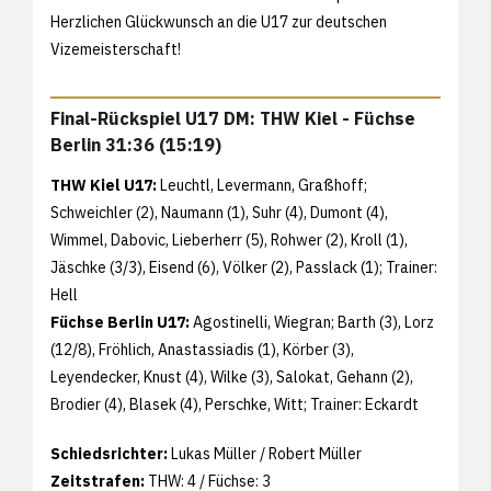
Herzlichen Glückwunsch an die U17 zur deutschen
Vizemeisterschaft!
Final-Rückspiel U17 DM: THW Kiel -
Füchse
Berlin
31:36 (15:19)
THW Kiel U17:
Leuchtl, Levermann, Graßhoff;
Schweichler (2), Naumann (1), Suhr (4), Dumont (4),
Wimmel, Dabovic, Lieberherr (5), Rohwer (2), Kroll (1),
Jäschke (3/3), Eisend (6), Völker (2), Passlack (1); Trainer:
Hell
Füchse Berlin U17:
Agostinelli, Wiegran; Barth (3), Lorz
(12/8), Fröhlich, Anastassiadis (1), Körber (3),
Leyendecker, Knust (4), Wilke (3), Salokat, Gehann (2),
Brodier (4), Blasek (4), Perschke, Witt; Trainer: Eckardt
Schiedsrichter:
Lukas Müller / Robert Müller
Zeitstrafen:
THW: 4 / Füchse: 3