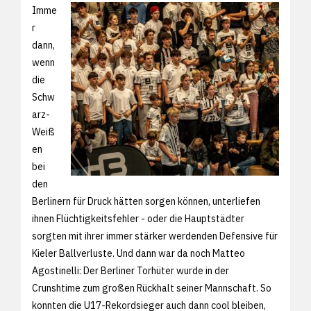
Imme
r
dann,
wenn
die
Schw
arz-
Weiß
en
bei
den
Berlinern für Druck hätten sorgen können, unterliefen
ihnen Flüchtigkeitsfehler - oder die Hauptstädter
sorgten mit ihrer immer stärker werdenden Defensive für
Kieler Ballverluste. Und dann war da noch Matteo
Agostinelli: Der Berliner Torhüter wurde in der
Crunshtime zum großen Rückhalt seiner Mannschaft. So
konnten die U17-Rekordsieger auch dann cool bleiben,