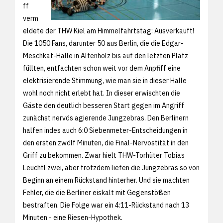
ff
verm
eldete der THW Kiel am Himmelfahrtstag: Ausverkauft!
Die 1050 Fans, darunter 50 aus Berlin, die die Edgar-
Meschkat-Halle in Altenholz bis auf den letzten Platz
füllten, entfachten schon weit vor dem Anpfiff eine
elektrisierende Stimmung, wie man sie in dieser Halle
wohl noch nicht erlebt hat. In dieser erwischten die
Gäste den deutlich besseren Start gegen im Angriff
zunächst nervös agierende Jungzebras. Den Berlinern
halfen indes auch 6:0 Siebenmeter-Entscheidungen in
den ersten zwölf Minuten, die Final-Nervostität in den
Griff zu bekommen. Zwar hielt THW-Torhüter Tobias
Leuchtl zwei, aber trotzdem liefen die Jungzebras so von
Beginn an einem Rückstand hinterher. Und sie machten
Fehler, die die Berliner eiskalt mit Gegenstößen
bestraften. Die Folge war ein 4:11-Rückstand nach 13
Minuten - eine Riesen-Hypothek.