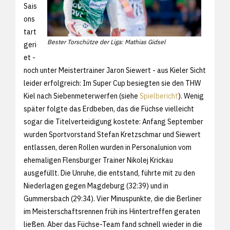
Sais
ons
tart
Bester Torschütze der Liga: Mathias Gidsel
geri
et -
noch unter Meistertrainer Jaron Siewert - aus Kieler Sicht
leider erfolgreich: Im Super Cup besiegten sie den THW
Kiel nach Siebenmeterwerfen (siehe
Spielbericht
). Wenig
später folgte das Erdbeben, das die Füchse vielleicht
sogar die Titelverteidigung kostete: Anfang September
wurden Sportvorstand Stefan Kretzschmar und Siewert
entlassen, deren Rollen wurden in Personalunion vom
ehemaligen Flensburger Trainer Nikolej Krickau
ausgefüllt. Die Unruhe, die entstand, führte mit zu den
Niederlagen gegen Magdeburg (32:39) und in
Gummersbach (29:34). Vier Minuspunkte, die die Berliner
im Meisterschaftsrennen früh ins Hintertreffen geraten
ließen. Aber das Füchse-Team fand schnell wieder in die