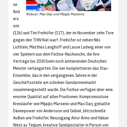
se
And
Robust: Max Darj und Mijajlo Marsenic
ers
son
(126) und Tim Freihöfer (117), der im November zehn Tore
gegen den THW Kiel warf. Freihöfer ist neben Nils
Lichtlein, Matthes Langhoff und Lasse Ludwig einer von
vier Spielern aus dem Füchse-Nachwuchs, die ihre
Verträge bis 2030 beim noch amtierenden Deutschen
Meister verlängerten. Die vier komplettieren das Star-
Ensemble, das in den vergangenen Jahren in der
Geschäftsstelle am schicken Gendarmenmarkt
zusammengestellt wurde. Die Füchse verfügen über eine
enorme Qualität auf allen Positionen: Kompromisslose
Kreisläufer wie Mijaijlo Marsenic und Max Darj, geballte
Dänenpower von Andersson und Gidsel, blitzschnelle
Außen wie Freihöfer, Neuzugang Aitor Arino und Hákun
West av Teigum, kreative Spielgestalter in Person von