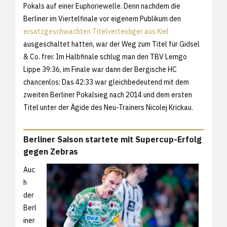
Pokals auf einer Euphoriewelle. Denn nachdem die
Berliner im Viertelfinale vor eigenem Publikum den
ersatzgeschwächten Titelverteidiger aus Kiel
ausgeschaltet hatten, war der Weg zum Titel für Gidsel
& Co. frei: Im Halbfinale schlug man den TBV Lemgo
Lippe 39:36, im Finale war dann der Bergische HC
chancenlos: Das 42:33 war gleichbedeutend mit dem
zweiten Berliner Pokalsieg nach 2014 und dem ersten
Titel unter der Ägide des Neu-Trainers Nicolej Krickau.
Berliner Saison startete mit Supercup-Erfolg
gegen Zebras
Auc
h
der
Berl
iner