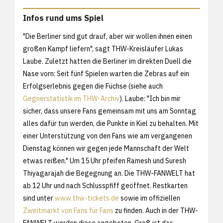
Infos rund ums Spiel
"Die Berliner sind gut drauf, aber wir wollen ihnen einen
großen Kampf liefern", sagt THW-Kreisläufer Lukas
Laube. Zuletzt hatten die Berliner im direkten Duell die
Nase vorn: Seit fünf Spielen warten die Zebras auf ein
Erfolgserlebnis gegen die Füchse (siehe auch
Gegnerstatistik im THW-Archiv
). Laube: "Ich bin mir
sicher, dass unsere Fans gemeinsam mit uns am Sonntag
alles dafür tun werden, die Punkte in Kiel zu behalten. Mit
einer Unterstützung von den Fans wie am vergangenen
Dienstag können wir gegen jede Mannschaft der Welt
etwas reißen." Um 15 Uhr pfeifen Ramesh und Suresh
Thiyagarajah die Begegnung an. Die THW-FANWELT hat
ab 12 Uhr und nach Schlusspfiff geöffnet. Restkarten
sind unter
www.thw-tickets.de
sowie im offiziellen
Zweitmarkt von Fans für Fans
zu finden. Auch in der THW-
FANWELT werden diese angeboten. Groß ist das