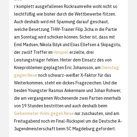
r komplett ausgefallenen Rückraumreihe wohl nicht so
leichtfüßig wie bisher durch die Wettbewerbe flitzen.
Auch deshalb wird mit Spannung darauf geschaut,
welche Besetzung THW-Trainer Filip Jicha in die Partie
am Sonntag wird schicken können. Sicher ist, dass mit
Emil Madsen, Nikola Bilyk und Elias Ellefsen á Skipagötu,
der zwölf Treffer im
Hinspiel
erzielte, drei
Leistungsträger fehlen. Hinter dem Einsatz des von
Knieproblemen geplagten Eric Johansson, am
Dienstag
gegen Nexe
noch schwarz-weißer X-Faktor für das
Weiterkommen, steht ein dickes Fragezeichen. Und die
beiden Youngster Rasmus Ankermann und Johan Rohwer,
die am vergangenen Wochenende zwei Partien innerhalb
von 19 Stunden bestritten und auch deshalb beim
Siebenmeter-Krimi gegen Nexe
nur zuschauten, sind am
Freitagabend noch im Final-Rückspiel um die Deutsche A-
Jugendmeisterschaft beim SC Magdeburg gefordert.