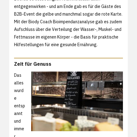
entgegenwirken - und am Ende gab es für die Gäste des
B2B-Event die gelbe und manchmal sogar die rote Karte.
Mit der Biody Coach Bioimpendanzanalyse gab es zudem
Aufschluss über die Verteilung der Wasser-, Muskel- und
Fettmasse im eigenen Körper - die Basis für praktische
Hilfestellungen für eine gesunde Ernährung.
Zeit für Genuss
Das
alles
wurd
e
entsp
annt
und
imme
r