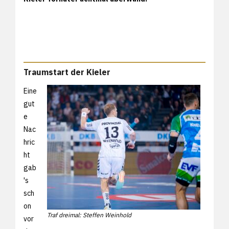
Traumstart der Kieler
Eine
gut
e
Nac
hric
ht
gab
's
sch
on
Traf dreimal: Steffen Weinhold
vor