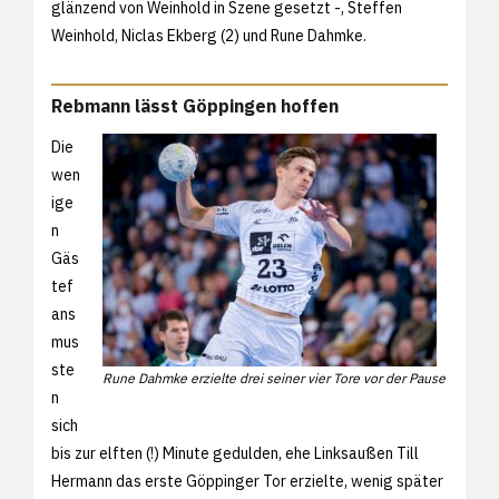
glänzend von Weinhold in Szene gesetzt -, Steffen
Weinhold, Niclas Ekberg (2) und Rune Dahmke.
Rebmann lässt Göppingen hoffen
Die
wen
ige
n
Gäs
tef
ans
mus
ste
Rune Dahmke erzielte drei seiner vier Tore vor der Pause
n
sich
bis zur elften (!) Minute gedulden, ehe Linksaußen Till
Hermann das erste Göppinger Tor erzielte, wenig später