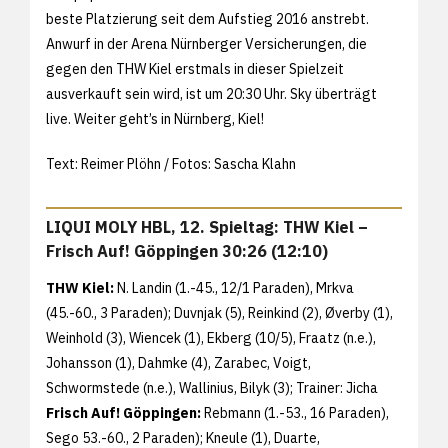
beste Platzierung seit dem Aufstieg 2016 anstrebt.
Anwurf in der Arena Nürnberger Versicherungen, die
gegen den THW Kiel erstmals in dieser Spielzeit
ausverkauft sein wird, ist um 20:30 Uhr. Sky überträgt
live. Weiter geht’s in Nürnberg, Kiel!
Text: Reimer Plöhn / Fotos: Sascha Klahn
LIQUI MOLY HBL, 12. Spieltag: THW Kiel –
Frisch Auf! Göppingen 30:26 (12:10)
THW Kiel:
N. Landin (1.-45., 12/1 Paraden), Mrkva
(45.-60., 3 Paraden); Duvnjak (5), Reinkind (2), Øverby (1),
Weinhold (3), Wiencek (1), Ekberg (10/5), Fraatz (n.e.),
Johansson (1), Dahmke (4), Zarabec, Voigt,
Schwormstede (n.e.), Wallinius, Bilyk (3); Trainer: Jicha
Frisch Auf! Göppingen:
Rebmann (1.-53., 16 Paraden),
Sego 53.-60., 2 Paraden); Kneule (1), Duarte,