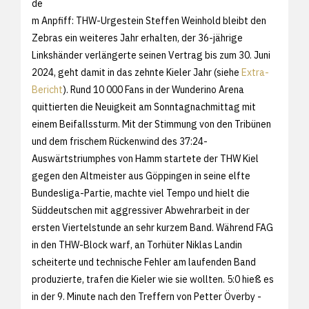
de
m Anpfiff: THW-Urgestein Steffen Weinhold bleibt den
Zebras ein weiteres Jahr erhalten, der 36-jährige
Linkshänder verlängerte seinen Vertrag bis zum 30. Juni
2024, geht damit in das zehnte Kieler Jahr (siehe
Extra-
Bericht
). Rund 10 000 Fans in der Wunderino Arena
quittierten die Neuigkeit am Sonntagnachmittag mit
einem Beifallssturm. Mit der Stimmung von den Tribünen
und dem frischem Rückenwind des 37:24-
Auswärtstriumphes von Hamm startete der THW Kiel
gegen den Altmeister aus Göppingen in seine elfte
Bundesliga-Partie, machte viel Tempo und hielt die
Süddeutschen mit aggressiver Abwehrarbeit in der
ersten Viertelstunde an sehr kurzem Band. Während FAG
in den THW-Block warf, an Torhüter Niklas Landin
scheiterte und technische Fehler am laufenden Band
produzierte, trafen die Kieler wie sie wollten. 5:0 hieß es
in der 9. Minute nach den Treffern von Petter Överby -