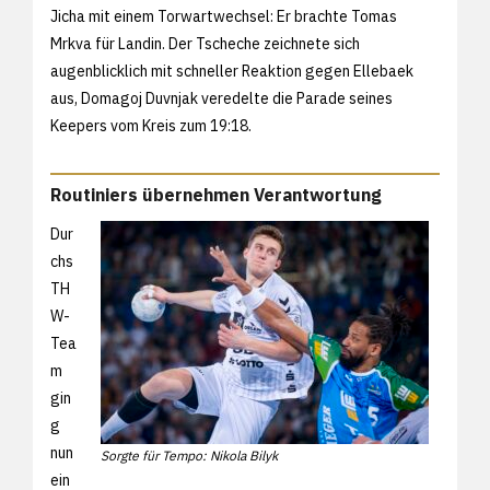
Jicha mit einem Torwartwechsel: Er brachte Tomas
Mrkva für Landin. Der Tscheche zeichnete sich
augenblicklich mit schneller Reaktion gegen Ellebaek
aus, Domagoj Duvnjak veredelte die Parade seines
Keepers vom Kreis zum 19:18.
Routiniers übernehmen Verantwortung
Dur
chs
TH
W-
Tea
m
gin
g
nun
Sorgte für Tempo: Nikola Bilyk
ein