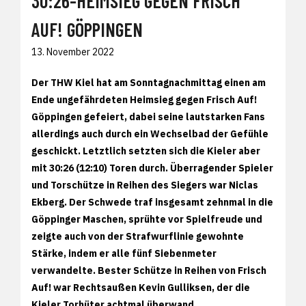
30:26-HEIMSIEG GEGEN FRISCH
AUF! GÖPPINGEN
13. November 2022
Der THW Kiel hat am Sonntagnachmittag einen am
Ende ungefährdeten Heimsieg gegen Frisch Auf!
Göppingen gefeiert, dabei seine lautstarken Fans
allerdings auch durch ein Wechselbad der Gefühle
geschickt. Letztlich setzten sich die Kieler aber
mit 30:26 (12:10) Toren durch. Überragender Spieler
und Torschütze in Reihen des Siegers war Niclas
Ekberg. Der Schwede traf insgesamt zehnmal in die
Göppinger Maschen, sprühte vor Spielfreude und
zeigte auch von der Strafwurflinie gewohnte
Stärke, indem er alle fünf Siebenmeter
verwandelte. Bester Schütze in Reihen von Frisch
Auf! war Rechtsaußen Kevin Gulliksen, der die
Kieler Torhüter achtmal überwand.