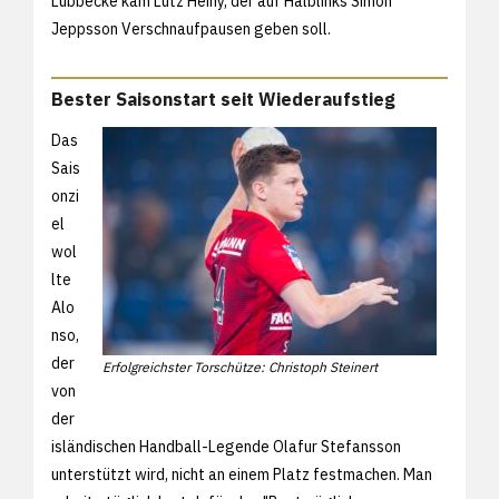
Lübbecke kam Lutz Heiny, der auf Halblinks Simon
Jeppsson Verschnaufpausen geben soll.
Bester Saisonstart seit Wiederaufstieg
Das
Sais
onzi
el
wol
lte
Alo
nso,
der
Erfolgreichster Torschütze: Christoph Steinert
von
der
isländischen Handball-Legende Olafur Stefansson
unterstützt wird, nicht an einem Platz festmachen. Man