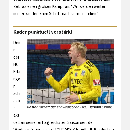
Zebras einen großen Kampf an: "Wir werden weiter
immer wieder einen Schritt nach vorne machen."
Kader punktuell verstärkt
Den
n
der
HC
Erla
nge
n
schr
aub
Bester Torwart der schwedischen Liga: Bertram Obling
t
akt
uell an seiner erfolgreichsten Saison seit dem
Wiederaufstieg in die LIQUI MOLY Handball-Bundesliga