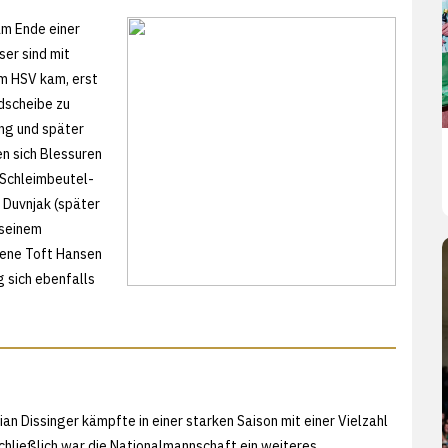
am Ende einer
ser sind mit
om HSV kam, erst
dscheibe zu
ng und später
n sich Blessuren
(Schleimbeutel-
 Duvnjak (später
 seinem
Rene Toft Hansen
 sich ebenfalls
ian Dissinger kämpfte in einer starken Saison mit einer Vielzahl
hließlich war die Nationalmannschaft ein weiteres