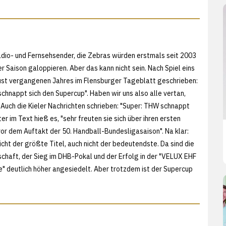
io- und Fernsehsender, die Zebras würden erstmals seit 2003
er Saison galoppieren. Aber das kann nicht sein. Nach Spiel eins
st vergangenen Jahres im Flensburger Tageblatt geschrieben:
l schnappt sich den Supercup". Haben wir uns also alle vertan,
 Auch die Kieler Nachrichten schrieben: "Super: THW schnappt
ter im Text hieß es, "sehr freuten sie sich über ihren ersten
vor dem Auftakt der 50. Handball-Bundesligasaison". Na klar:
icht der größte Titel, auch nicht der bedeutendste. Da sind die
chaft, der Sieg im DHB-Pokal und der Erfolg in der "VELUX EHF
 deutlich höher angesiedelt. Aber trotzdem ist der Supercup