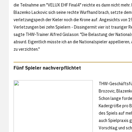
die Teilnahme am "VELUX EHF Final4" reichte es dann nicht mehr.
Blazenko Lackovic sich seine rechte Wurfhand brach, setzte de
verletzungspech der Kieler noch die Krone auf. Angesichts von 
Verletzungen bei zehn Spielern - Dissingermit vier ist trauriger R
sagte THW-Trainer Alfred Gislason: "Die Belastung der Nationals
absurd. Eigentlich müsste ich an die Nationalspieler appellieren,
zu verzichten."
Fünf Spieler nachverpflichtet
THW-Geschäftsführ
Brozovic, Blazenk
Schon lange forde
Kadergröße pro Bu
des Spiels auf me
auch Spielpraxis 
Vorschlag und schl