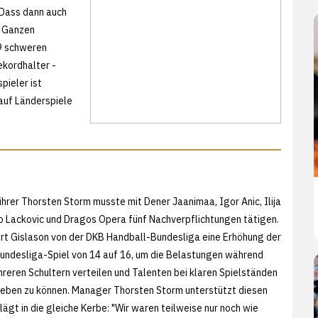
 Dass dann auch
m Ganzen
19 schweren
ekordhalter -
pieler ist
 auf Länderspiele
er Thorsten Storm musste mit Dener Jaanimaa, Igor Anic, Ilija
o Lackovic und Dragos Opera fünf Nachverpflichtungen tätigen.
rt Gislason von der DKB Handball-Bundesliga eine Erhöhung der
ndesliga-Spiel von 14 auf 16, um die Belastungen während
hreren Schultern verteilen und Talenten bei klaren Spielständen
geben zu können. Manager Thorsten Storm unterstützt diesen
ägt in die gleiche Kerbe: "Wir waren teilweise nur noch wie