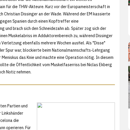
rain für die THW-Akteure. Kurz vor der Europameisterschaft in
ich Christian Dissinger an der Wade. Während der EM kassierte
gegen Spanien durch einen Kopftreffer eine
ng und brach sich den Schneidezahn ab. Später zog sich der
inen Muskelabriss im Adduktorenbereich zu, während Dissinger
n Verletzung ebenfalls mehrere Wochen ausfiel. Als "Disse"
der Spur war, blockierte beim Nationalmannschafts-Lehrgang
 Meniskus das Knie und machte eine Operation nötig. In diesem
te die Öffentlichkeit vom Muskelfaserriss bei Niclas Ekberg
och Notiz nehmen.
ten Partien und
r Linkshänder
rcelona die
ann operieren. Für