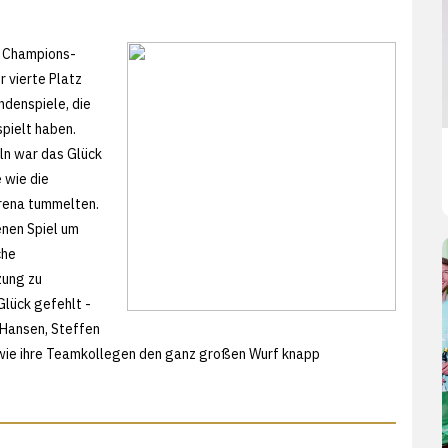
n Champions-
r vierte Platz
ndenspiele, die
pielt haben.
ln war das Glück
 wie die
Arena tummelten.
enen Spiel um
che
zung zu
lück gefehlt -
 Hansen, Steffen
 wie ihre Teamkollegen den ganz großen Wurf knapp