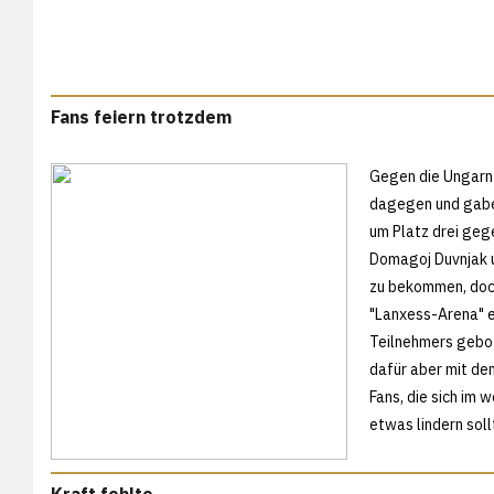
Fans feiern trotzdem
Gegen die Ungarn 
dagegen und gaben
um Platz drei geg
Domagoj Duvnjak u
zu bekommen, doch
"Lanxess-Arena" e
Teilnehmers gebot
dafür aber mit d
Fans, die sich im
etwas lindern soll
Kraft fehlte