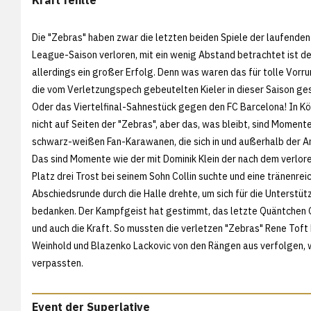
Die "Zebras" haben zwar die letzten beiden Spiele der laufende
League-Saison verloren, mit ein wenig Abstand betrachtet ist de
allerdings ein großer Erfolg. Denn was waren das für tolle Vorru
die vom Verletzungspech gebeutelten Kieler in dieser Saison ges
Oder das Viertelfinal-Sahnestück gegen den FC Barcelona! In Kö
nicht auf Seiten der "Zebras", aber das, was bleibt, sind Momente
schwarz-weißen Fan-Karawanen, die sich in und außerhalb der 
Das sind Momente wie der mit Dominik Klein der nach dem verlor
Platz drei Trost bei seinem Sohn Collin suchte und eine tränenrei
Abschiedsrunde durch die Halle drehte, um sich für die Unterstüt
bedanken. Der Kampfgeist hat gestimmt, das letzte Quäntchen G
und auch die Kraft. So mussten die verletzen "Zebras" Rene Toft
Weinhold und Blazenko Lackovic von den Rängen aus verfolgen,
verpassten.
Event der Superlative