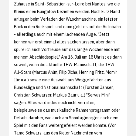
Zuhause in Saint-Sébastien-sur-Loire bei Nantes, wo die
Kleins einen Bungalow beziehen werden. Noch kurz Hand
anlegen beim Verladen der Waschmaschine, ein letzter
Blick in den Rückspiel, und dann geht es auf die Autobahn
- allerdings auch mit einem lachenden Auge. "Jetzt
können wir erst einmal alles sacken lassen, aber dann
spüre ich auch Vorfreude auf das lange Wochenende mit
meinem Abschiedsspiel." Am 16. Juli um 18 Uhr ist es dann
soweit, wenn die aktuelle THW-Mannschaft, die THW-
All-Stars (Marcus Ahlm, Filip Jicha, Henning Fritz, Momir
Ilic u.a.) sowie eine Auswahl aus Weggefährten aus
Bundesliga und Nationalmannschaft (Torsten Jansen,
Christian Schwarzer, Markus Baur u.a.) "Servus Mini"
sagen. Alles wird indes noch nicht verraten,
beispielsweise das musikalische Rahmenprogramm oder
Details darüber, wie auch am Sonntagmorgen nach dem
Spiel mit den Fans weitergefeiert werden könnte. (Von
Tamo Schwarz, aus den
Kieler Nachrichten vom