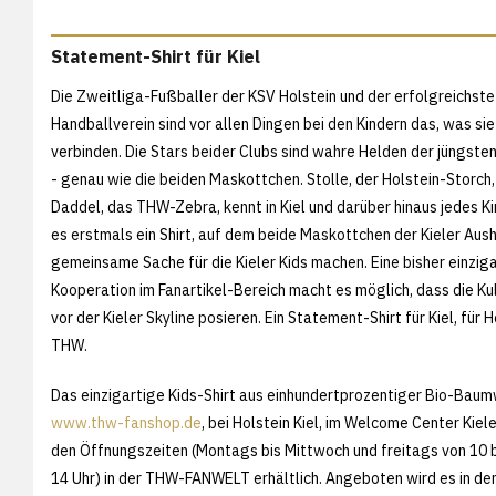
Statement-Shirt für Kiel
Die Zweitliga-Fußballer der KSV Holstein und der erfolgreichst
Handballverein sind vor allen Dingen bei den Kindern das, was sie 
verbinden. Die Stars beider Clubs sind wahre Helden der jüngste
- genau wie die beiden Maskottchen. Stolle, der Holstein-Storch,
Daddel, das THW-Zebra, kennt in Kiel und darüber hinaus jedes Ki
es erstmals ein Shirt, auf dem beide Maskottchen der Kieler Aus
gemeinsame Sache für die Kieler Kids machen. Eine bisher einzig
Kooperation im Fanartikel-Bereich macht es möglich, dass die K
vor der Kieler Skyline posieren. Ein Statement-Shirt für Kiel, für 
THW.
Das einzigartige Kids-Shirt aus einhundertprozentiger Bio-Baumwo
www.thw-fanshop.de
, bei Holstein Kiel, im Welcome Center Kiel
den Öffnungszeiten (Montags bis Mittwoch und freitags von 10 b
14 Uhr) in der THW-FANWELT erhältlich. Angeboten wird es in de