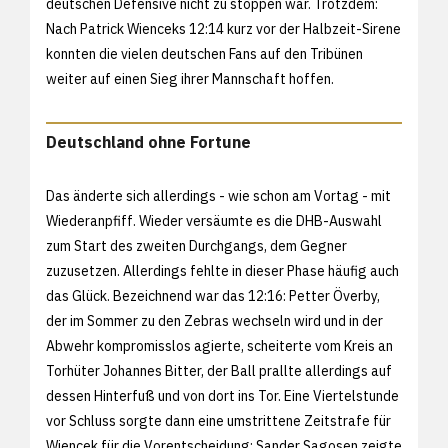
deutschen Defensive nicht zu stoppen war. Trotzdem:
Nach Patrick Wienceks 12:14 kurz vor der Halbzeit-Sirene
konnten die vielen deutschen Fans auf den Tribünen
weiter auf einen Sieg ihrer Mannschaft hoffen.
Deutschland ohne Fortune
Das änderte sich allerdings - wie schon am Vortag - mit
Wiederanpfiff. Wieder versäumte es die DHB-Auswahl
zum Start des zweiten Durchgangs, dem Gegner
zuzusetzen. Allerdings fehlte in dieser Phase häufig auch
das Glück. Bezeichnend war das 12:16: Petter Överby,
der im Sommer zu den Zebras wechseln wird und in der
Abwehr kompromisslos agierte, scheiterte vom Kreis an
Torhüter Johannes Bitter, der Ball prallte allerdings auf
dessen Hinterfuß und von dort ins Tor. Eine Viertelstunde
vor Schluss sorgte dann eine umstrittene Zeitstrafe für
Wiencek für die Vorentscheidung: Sander Sagosen zeigte