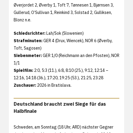
Øverjordet 2, Øverby 1, Toft 7, Tønnesen 1, Bjørnsen 3,
Gullerud, O’Sullivan 1, Reinkind 3, Solstad 2, Gulliksen,
Blonz n.e.
Schiedsrichter:
Lah/Sok (Slowenien)
Strafminuten:
GER 4 (Drux, Wiencek), NOR 6 (Øverby,
Toft, Sagosen)
Siebenmeter:
GER 1/0 (Reichmann an den Pfosten), NOR
1/1
Spielfilm:
2:0, 5:3 (11.), 6:8, 8:10 (25.), 9:12, 12:14 –
12:16, 14:18 (36.), 17:20, 19:25 (53.), 21:25, 23:28
Zuschauer:
2026 in Bratislava.
Deutschland braucht zwei Siege für das
Halbfinale
Schweden, am Sonntag (18 Uhr, ARD) nächster Gegner