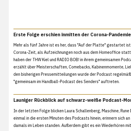
Erste Folge erschien inmitten der Corona-Pandemie
Mehr als fünf Jahre ist es her, dass "Auf der Platte" gestartet is
Corona-Zeit, als Aufzeichnungen noch aus dem Homeoffice statt
haben der THW Kiel und RADIO BOB! in ihrem gemeinsamen Podcast
erzählt über Meisterschaften, Comebacks, Kabinenmomente, Lieb
den bisherigen Pressemitteilungen wurde der Podcast regelmäßi
"gemeinsam im Handball-Podcast des Senders" auftreten.
Launiger Rückblick auf schwarz-weiße Podcast-M
In der letzten Folge blicken Laura Schallenberg, Maschine, Rune
einmal in die ersten Minuten des Podcasts hinein, erinnern sich
damals im Leben standen. Außerdem gibt es ein Wiederhören m