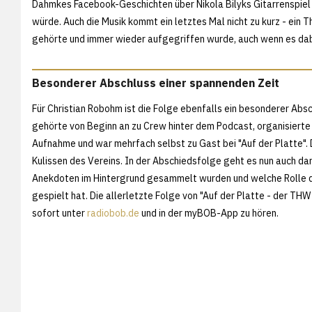
Dahmkes Facebook-Geschichten über Nikola Bilyks Gitarrenspiel 
würde. Auch die Musik kommt ein letztes Mal nicht zu kurz - ein 
gehörte und immer wieder aufgegriffen wurde, auch wenn es dab
Besonderer Abschluss einer spannenden Zeit
Für Christian Robohm ist die Folge ebenfalls ein besonderer Abs
gehörte von Beginn an zu Crew hinter dem Podcast, organisierte d
Aufnahme und war mehrfach selbst zu Gast bei "Auf der Platte". D
Kulissen des Vereins. In der Abschiedsfolge geht es nun auch da
Anekdoten im Hintergrund gesammelt wurden und welche Rolle
gespielt hat. Die allerletzte Folge von "Auf der Platte - der T
sofort unter
radiobob.de
und in der myBOB-App zu hören.