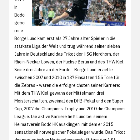
in
Bodö
gebo
rene
Börge Lund kam erst als 27 Jahre alter Spieler in die
stärkste Liga der Welt und trug während seiner sieben
Jahre in Deutschland das Trikot der HSG Nordhorn, der
Rhein-Neckar Löwen, der Füchse Berlin und des THW Kiel.
Seine drei Jahre an der Förde - Börge Lund erzielte
zwischen 2007 und 2010 in 137 Einsätzen 155 Tore für
die Zebras - waren die erfolgreichsten seiner Karriere:
Mit dem THW Kiel gewann der Mittelmann drei
Meisterschaften, zweimal den DHB-Pokal und den Super
Cup, 2007 die Champions-Trophy und 2010 die Champions
League. Die aktive Karriere ließ Lund bei seinem
Heimatverein Bodö HK ausklingen, mit dem er 2015
sensationell norwegischer Pokalsieger wurde. Das Trikot
der norwegischen Nationalmannschaft trug der 1,96-