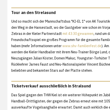
Tour an den Strelasund
Und so macht sich der Mannschaftsbus "KI-EL 1" von AK Touristik 
den Weg in die Hansestadt, wo die Gastgeber wie schon im Vorjah
Zebras in der Kieler Partnerstadt
mit 43:30 gewannen
, rund um 
Freundschaftsspiel ein großes Programm für die gesamte Famili
haben (mehr Informationen unter
www.shv-familienfest.de
). Am
werden die Kieler Handballer mit ihrem Neu-Trainer Börge Lund, 
Neuzugängen Julian Köster, Domen Makuc, Youngster-Torhüter T
Rückkehrer Jarnes Faust und Neu-Nationalspieler Vincent Büchne
beliebten und bekannten Stars auf der Platte stehen.
Ticketverkauf ausschließlich in Stralsund
Das Spiel gegen den THW Kiel ist ein weiterer Höhepunkt im Jub
Handball-Drittligisten, der gegen die Zebras erneut eine mit 1
ausverkaufte Vogelsanghalle erwartet. Damit auch wirklich die 