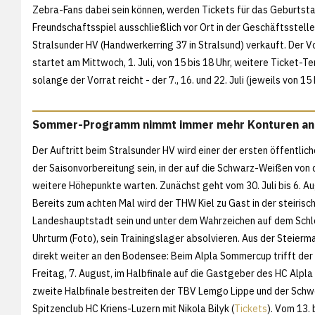
Zebra-Fans dabei sein können, werden Tickets für das Geburtst
Freundschaftsspiel ausschließlich vor Ort in der Geschäftsstell
Stralsunder HV (Handwerkerring 37 in Stralsund) verkauft. Der V
startet am Mittwoch, 1. Juli, von 15 bis 18 Uhr, weitere Ticket-Te
solange der Vorrat reicht - der 7., 16. und 22. Juli (jeweils von 15 
Sommer-Programm nimmt immer mehr Konturen an
Der Auftritt beim Stralsunder HV wird einer der ersten öffentlich
der Saisonvorbereitung sein, in der auf die Schwarz-Weißen von 
weitere Höhepunkte warten. Zunächst geht vom 30. Juli bis 6. A
Bereits zum achten Mal wird der THW Kiel zu Gast in der steirisc
Landeshauptstadt sein und unter dem Wahrzeichen auf dem Sch
Uhrturm (Foto), sein Trainingslager absolvieren. Aus der Steierm
direkt weiter an den Bodensee: Beim Alpla Sommercup trifft de
Freitag, 7. August, im Halbfinale auf die Gastgeber des HC Alpla
zweite Halbfinale bestreiten der TBV Lemgo Lippe und der Schw
Spitzenclub HC Kriens-Luzern mit Nikola Bilyk (
Tickets
). Vom 13.