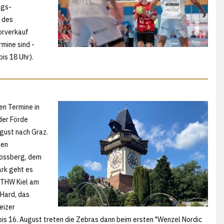
ags-
e des
orverkauf
rmine sind -
bis 18 Uhr).
en Termine in
der Förde
ugust nach Graz.
hen
lossberg, dem
ark geht es
r THW Kiel am
 Hard, das
eizer
 bis 16. August treten die Zebras dann beim ersten "Wenzel Nordic