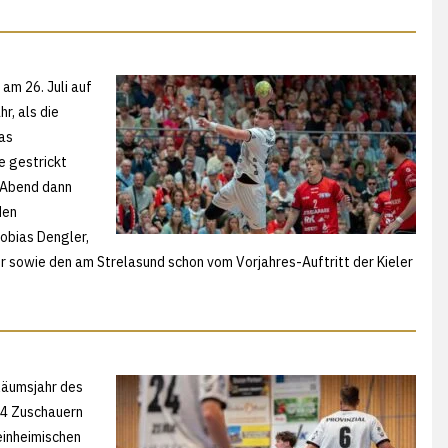
am 26. Juli auf
r, als die
das
e gestrickt
 Abend dann
den
obias Dengler,
r sowie den am Strelasund schon vom Vorjahres-Auftritt der Kieler
iläumsjahr des
054 Zuschauern
einheimischen