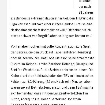
Isländer,
der nach
21 Jahren
als Bundesliga-Trainer, davon elf in Kiel, den THW und die
Liga verlässt und nach einer kurzen Handball-Pause eine
Nationalmannschaft übernehmen will. "Offenbar bin ich
etwas schwer von Begriff, aber so langsam kommt es..."
Vorher aber noch einmal volle Konzentration aufs Spiel
der Zebras, die den Druck auf Tabellenführer Flensburg
hoch halten wollten. Dazu bot Gislason seine erfahrenste
Rückraum-Reihe aus Miha Zarabec, Domagoj Duvnjak und
Steffen Weinhold auf - bloß nichts anbrennen lassen. Die
Kieler starteten hektisch, luden den TBV mit technischen
Fehlern zur 3:1-Führung (4.) ein. Nach zehn Minuten aber
waren sie auf Betriebstemperatur, und beim TBV machte
sich bemerkbar, dass mit den Langzeitverletzten Tim
Suton, Andrej Kogut, Donat Bartok und Jonathan
Carlsbogård mehr als eine komplette