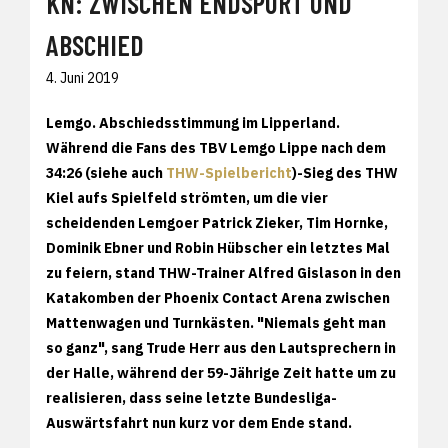
KN: ZWISCHEN ENDSPURT UND
ABSCHIED
4. Juni 2019
Lemgo.
Abschiedsstimmung im Lipperland.
Während die Fans des TBV Lemgo Lippe nach dem
34:26 (siehe auch
THW-Spielbericht
)-Sieg des THW
Kiel aufs Spielfeld strömten, um die vier
scheidenden Lemgoer Patrick Zieker, Tim Hornke,
Dominik Ebner und Robin Hübscher ein letztes Mal
zu feiern, stand THW-Trainer Alfred Gislason in den
Katakomben der Phoenix Contact Arena zwischen
Mattenwagen und Turnkästen. "Niemals geht man
so ganz", sang Trude Herr aus den Lautsprechern in
der Halle, während der 59-Jährige Zeit hatte um zu
realisieren, dass seine letzte Bundesliga-
Auswärtsfahrt nun kurz vor dem Ende stand.