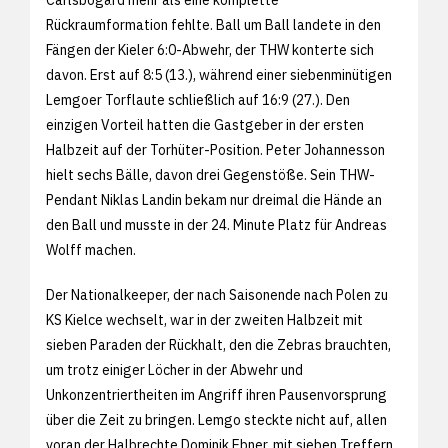
Rückraumformation fehlte. Ball um Ball landete in den
Fängen der Kieler 6:0-Abwehr, der THW konterte sich
davon. Erst auf 8:5 (13.), während einer siebenminütigen
Lemgoer Torflaute schließlich auf 16:9 (27.). Den
einzigen Vorteil hatten die Gastgeber in der ersten
Halbzeit auf der Torhüter-Position. Peter Johannesson
hielt sechs Bälle, davon drei Gegenstöße. Sein THW-
Pendant Niklas Landin bekam nur dreimal die Hände an
den Ball und musste in der 24. Minute Platz für Andreas
Wolff machen.
Der Nationalkeeper, der nach Saisonende nach Polen zu
KS Kielce wechselt, war in der zweiten Halbzeit mit
sieben Paraden der Rückhalt, den die Zebras brauchten,
um trotz einiger Löcher in der Abwehr und
Unkonzentriertheiten im Angriff ihren Pausenvorsprung
über die Zeit zu bringen. Lemgo steckte nicht auf, allen
voran der Halbrechte Dominik Ebner, mit sieben Treffern