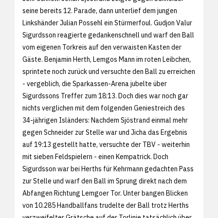
seine bereits 12. Parade, dann unterlief dem jungen
Linkshänder Julian Possehl ein Stürmerfoul. Gudjon Valur
Sigurdsson reagierte gedankenschnell und warf den Ball
vom eigenen Torkreis auf den verwaisten Kasten der
Gäste. Benjamin Herth, Lemgos Mann im roten Leibchen,
sprintete noch zurück und versuchte den Ball zu erreichen
- vergeblich, die Sparkassen-Arena jubelte über
Sigurdssons Treffer zum 18:13. Doch dies war noch gar
nichts verglichen mit dem folgenden Geniestreich des
34-jährigen Isländers: Nachdem Sjöstrand einmal mehr
gegen Schneider zur Stelle war und Jicha das Ergebnis
auf 19:13 gestellt hatte, versuchte der TBV - weiterhin
mit sieben Feldspielern - einen Kempatrick. Doch
Sigurdsson war bei Herths für Kehrmann gedachten Pass
zur Stelle und warf den Ball im Sprung direkt nach dem
Abfangen Richtung Lemgoer Tor. Unter bangen Blicken
von 10.285 Handballfans trudelte der Ball trotz Herths
verzweifelter Grätsche auf der Torlinie tatsächlich über