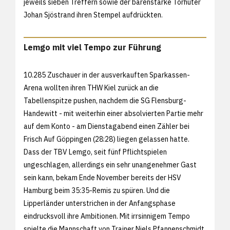
jeweils sieben Treffern sowie der bärenstarke Torhüter
Johan Sjöstrand ihren Stempel aufdrückten.
Lemgo mit viel Tempo zur Führung
10.285 Zuschauer in der ausverkauften Sparkassen-
Arena wollten ihren THW Kiel zurück an die
Tabellenspitze pushen, nachdem die SG Flensburg-
Handewitt - mit weiterhin einer absolvierten Partie mehr
auf dem Konto - am Dienstagabend einen Zähler bei
Frisch Auf Göppingen (28:28) liegen gelassen hatte.
Dass der TBV Lemgo, seit fünf Pflichtspielen
ungeschlagen, allerdings ein sehr unangenehmer Gast
sein kann, bekam Ende November bereits der HSV
Hamburg beim 35:35-Remis zu spüren. Und die
Lipperländer unterstrichen in der Anfangsphase
eindrucksvoll ihre Ambitionen. Mit irrsinnigem Tempo
spielte die Mannschaft von Trainer Niels Pfannenschmidt,