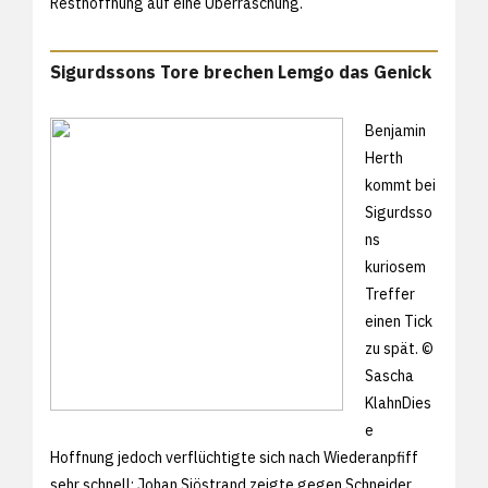
Resthoffnung auf eine Überraschung.
Sigurdssons Tore brechen Lemgo das Genick
Benjamin
Herth
kommt bei
Sigurdsso
ns
kuriosem
Treffer
einen Tick
zu spät. ©
Sascha
KlahnDies
e
Hoffnung jedoch verflüchtigte sich nach Wiederanpfiff
sehr schnell: Johan Sjöstrand zeigte gegen Schneider