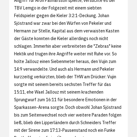
Angriff für Aron Palmarsson spielte, versuchte es der
TBV Lemgo in der Folgezeit mit einem siebten
Feldspieler gegen die Kieler 3:2:1-Deckung. Johan
Sjöstrand war zwar bei den Würfen von Pekeler und
Hermann zur Stelle, Kapital aus dem verwaisten Kasten
der Gäste konnten die Kieler allerdings noch nicht
schlagen. Immerhin aber verbreiteten die "Zebras" keine
Hektik und trugen ihre Angriffe weiter mit Ruhe vor. So
holte Jallouz einen Siebenmeter heraus, den Vujin zum
14:9 verwandelte. Und auch als Hermann und Pekeler
kurzzeitig verkürzten, blieb der THW am Drücker: Vujin
sorgte mit seinem bereits sechsten Treffer für das
15:11, ehe Wael Jallouz mit seinem krachenden
Sprungwurf zum 16:11 für besondere Emotionen in der
Sparkassen-Arena sorgte. Doch obwohl Johan Sjöstrand
bis zum Seitenwechsel noch vier weitere Paraden folgen
ließ, blieb den Lipperländern durch Schneiders Treffer
mit der Sirene zum 17:13-Pausenstand noch ein Funke