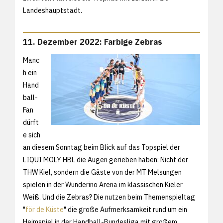
Landeshauptstadt.
11. Dezember 2022: Farbige Zebras
Manc
h ein
Hand
ball-
Fan
dürft
e sich
an diesem Sonntag beim Blick auf das Topspiel der
LIQUI MOLY HBL die Augen gerieben haben: Nicht der
THW Kiel, sondern die Gäste von der MT Melsungen
spielen in der Wunderino Arena im klassischen Kieler
Weiß. Und die Zebras? Die nutzen beim Themenspieltag
"
för de Küste
" die große Aufmerksamkeit rund um ein
Heimspiel in der Handball-Bundesliga mit großem