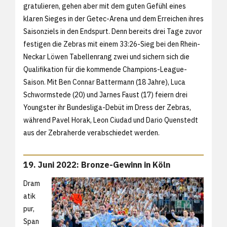
gratulieren, gehen aber mit dem guten Gefühl eines
klaren Sieges in der Getec-Arena und dem Erreichen ihres
Saisonziels in den Endspurt. Denn bereits drei Tage zuvor
festigen die Zebras mit einem 33:26-Sieg bei den Rhein-
Neckar Löwen Tabellenrang zwei und sichern sich die
Qualifikation für die kommende Champions-League-
Saison. Mit Ben Connar Battermann (18 Jahre), Luca
Schwormstede (20) und Jarnes Faust (17) feiern drei
Youngster ihr Bundesliga-Debüt im Dress der Zebras,
während Pavel Horak, Leon Ciudad und Dario Quenstedt
aus der Zebraherde verabschiedet werden.
19. Juni 2022: Bronze-Gewinn in Köln
Dram
atik
pur,
Span