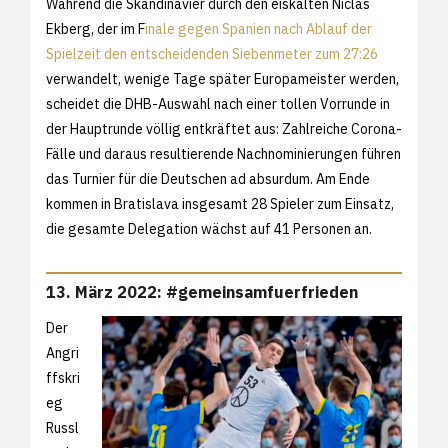
Während die Skandinavier durch den eiskalten Niclas
Ekberg, der im F
inale gegen Spanien nach Ablauf der
Spielzeit den entscheidenden Siebenmeter zum 27:26
verwandelt, wenige Tage später Europameister werden,
scheidet die DHB-Auswahl nach einer tollen Vorrunde in
der Hauptrunde völlig entkräftet aus: Zahlreiche Corona-
Fälle und daraus resultierende Nachnominierungen führen
das Turnier für die Deutschen ad absurdum. Am Ende
kommen in Bratislava insgesamt 28 Spieler zum Einsatz,
die gesamte Delegation wächst auf 41 Personen an.
13. März 2022: #gemeinsamfuerfrieden
Der
Angri
ffskri
eg
Russl