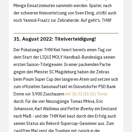
Menge Einsatzminuten sammeln werden. Später, nach
der schweren Knieverletzung von Sven Ehrig, stößt auch
noch Yannick Fraatz zur Zebraherde. Auf geht's, THW!
31. August 2022: Titelverteidigung!
Der Pokalsieger THW Kiel feiert bereits einen Tag vor
dem Start der LIQUI MOLY Handball-Bundesliga seinen
ersten Saison-Titelgewinn: In einer packenden Partie
gegen den Meister SC Magdeburg haben die Zebras
beim Pixum Super Cup den längeren Atem und setzen sich
zum offiziellen Saisonauftakt im Düsseldorfer PSD Bank
Dome vor 5.900 Zuschauern
mit 36:33 (16:16) Toren
durch. Für die vier Neuzugänge Tomas Mrkva, Eric
Johansson, Karl Wallinius und Petter Øverby ein Einstand
nach Maß - und der THW Kiel baut durch den Erfolg auch
seinen Status als Rekord-Supercup-Gewinner aus. Zum
zwölften Mal reist die Trophäe mit zurück in die