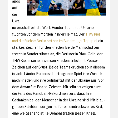
ands
auf
die
Ukrai
ne erschüttert die Welt. Hunderttausende Ukrainer
flüchten vor dem Morden in ihrer Heimat. Der
THW Kiel
und die Füchse Berlin setzen im Bundesliga-Topspiel
ein
starkes Zeichen für den Frieden. Beide Mannschaften
treten in Sondertrikots an, die Berliner in Blau-Gelb, der
THW Kiel in seinem weißen Friedenstrikot mit Peace-
Zeichen auf der Brust. Beide Teams drücken so in diesem
in viele Länder Europas übertragenen Spiel ihre Wunsch
nach Frieden und ihre Solidarität mit der Ukraine aus. Vor
dem Anwurf im Peace-Zeichen-Mittelkreis zeigen auch
die Fans des Handball-Rekordmeisters, dass ihre
Gedanken bei den Menschen in der Ukraine sind: Mit blau-
gelben Schildern sorgen sie für ein eindrucksvolles Bild,
eine weitgehend stille Demonstration gegen Krieg.