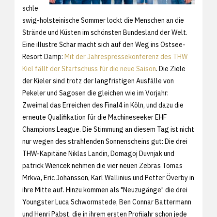
schle
swig-holsteinische Sommer lockt die Menschen an die
Strände und Küsten im schönsten Bundesland der Welt.
Eine illustre Schar macht sich auf den Weg ins Ostsee-
Resort Damp:
Mit der Jahrespressekonferenz des THW
Kiel fällt der Startschuss für die neue Saison
. Die Ziele
der Kieler sind trotz der langfristigen Ausfälle von
Pekeler und Sagosen die gleichen wie im Vorjahr:
Zweimal das Erreichen des Final4 in Köln, und dazu die
erneute Qualifikation für die Machineseeker EHF
Champions League. Die Stimmung an diesem Tag ist nicht
nur wegen des strahlenden Sonnenscheins gut: Die drei
THW-Kapitäne Niklas Landin, Domagoj Duvnjak und
patrick Wiencek nehmen die vier neuen Zebras Tomas
Mrkva, Eric Johansson, Karl Wallinius und Petter Överby in
ihre Mitte auf. Hinzu kommen als "Neuzugänge" die drei
Youngster Luca Schwormstede, Ben Connar Battermann
und Henri Pabst, die in ihrem ersten Profijahr schon jede