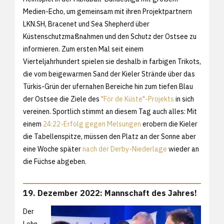
Medien-Echo, um gemeinsam mit ihren Projektpartnern
LKN.SH, Bracenet und Sea Shepherd über
Küstenschutzmaßnahmen und den Schutz der Ostsee zu
informieren. Zum ersten Mal seit einem
Vierteljahrhundert spielen sie deshalb in farbigen Trikots,
die vom beigewarmen Sand der Kieler Strände über das
Türkis-Grün der ufernahen Bereiche hin zum tiefen Blau
der Ostsee die Ziele des
"För de Küste"-Projekts
in sich
vereinen. Sportlich stimmt an diesem Tag auch alles: Mit
einem
24:22-Erfolg gegen Melsungen
erobern die Kieler
die Tabellenspitze, müssen den Platz an der Sonne aber
eine Woche später
nach der Derby-Niederlage
wieder an
die Füchse abgeben.
19. Dezember 2022: Mannschaft des Jahres!
Der
Lohn