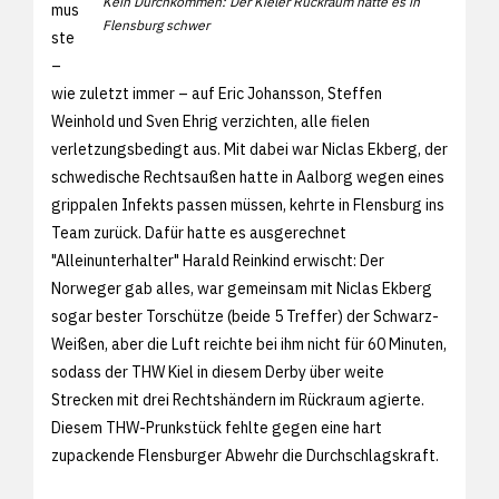
Kein Durchkommen: Der Kieler Rückraum hatte es in
mus
Flensburg schwer
ste
–
wie zuletzt immer – auf Eric Johansson, Steffen
Weinhold und Sven Ehrig verzichten, alle fielen
verletzungsbedingt aus. Mit dabei war Niclas Ekberg, der
schwedische Rechtsaußen hatte in Aalborg wegen eines
grippalen Infekts passen müssen, kehrte in Flensburg ins
Team zurück. Dafür hatte es ausgerechnet
"Alleinunterhalter" Harald Reinkind erwischt: Der
Norweger gab alles, war gemeinsam mit Niclas Ekberg
sogar bester Torschütze (beide 5 Treffer) der Schwarz-
Weißen, aber die Luft reichte bei ihm nicht für 60 Minuten,
sodass der THW Kiel in diesem Derby über weite
Strecken mit drei Rechtshändern im Rückraum agierte.
Diesem THW-Prunkstück fehlte gegen eine hart
zupackende Flensburger Abwehr die Durchschlagskraft.