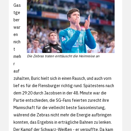
Gas
tge
ber
war
en
nich
t
meh
Die Zebras traten enttäuscht die Heimreise an
r
auf
zuhalten, Buric hielt sich in einen Rausch, und auch vorn
lief es für die Flensburger richtig rund. Spätestens nach
dem 29:20 durch Jacobsen in der 48. Minute war die
Partie entschieden, die SG-Fans feierten zurecht ihre
Mannschaft für die vielleicht beste Saisonleistung,
während die Zebras nicht mehr die Energie aufbringen
konnten, das Ergebnis in erträgliche Bahnen zu lenken.
Der Kampf der Schwarz-Weißen - er verpuffte. Da kam