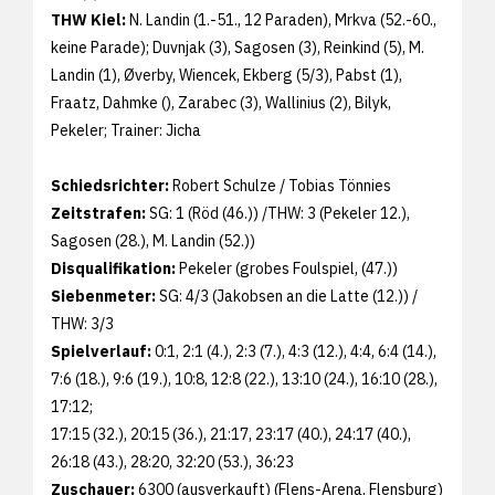
THW Kiel:
N. Landin (1.-51., 12 Paraden), Mrkva (52.-60.,
keine Parade); Duvnjak (3), Sagosen (3), Reinkind (5), M.
Landin (1), Øverby, Wiencek, Ekberg (5/3), Pabst (1),
Fraatz, Dahmke (), Zarabec (3), Wallinius (2), Bilyk,
Pekeler; Trainer: Jicha
Schiedsrichter:
Robert Schulze / Tobias Tönnies
Zeitstrafen:
SG: 1 (Röd (46.)) /THW: 3 (Pekeler 12.),
Sagosen (28.), M. Landin (52.))
Disqualifikation:
Pekeler (grobes Foulspiel, (47.))
Siebenmeter:
SG: 4/3 (Jakobsen an die Latte (12.)) /
THW: 3/3
Spielverlauf:
0:1, 2:1 (4.), 2:3 (7.), 4:3 (12.), 4:4, 6:4 (14.),
7:6 (18.), 9:6 (19.), 10:8, 12:8 (22.), 13:10 (24.), 16:10 (28.),
17:12;
17:15 (32.), 20:15 (36.), 21:17, 23:17 (40.), 24:17 (40.),
26:18 (43.), 28:20, 32:20 (53.), 36:23
Zuschauer:
6300 (ausverkauft) (Flens-Arena, Flensburg)