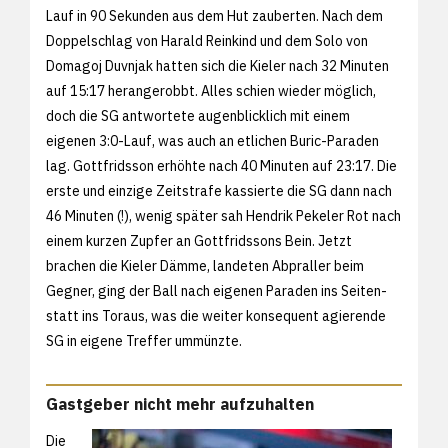
Lauf in 90 Sekunden aus dem Hut zauberten. Nach dem
Doppelschlag von Harald Reinkind und dem Solo von
Domagoj Duvnjak hatten sich die Kieler nach 32 Minuten
auf 15:17 herangerobbt. Alles schien wieder möglich,
doch die SG antwortete augenblicklich mit einem
eigenen 3:0-Lauf, was auch an etlichen Buric-Paraden
lag. Gottfridsson erhöhte nach 40 Minuten auf 23:17. Die
erste und einzige Zeitstrafe kassierte die SG dann nach
46 Minuten (!), wenig später sah Hendrik Pekeler Rot nach
einem kurzen Zupfer an Gottfridssons Bein. Jetzt
brachen die Kieler Dämme, landeten Abpraller beim
Gegner, ging der Ball nach eigenen Paraden ins Seiten-
statt ins Toraus, was die weiter konsequent agierende
SG in eigene Treffer ummünzte.
Gastgeber nicht mehr aufzuhalten
Die