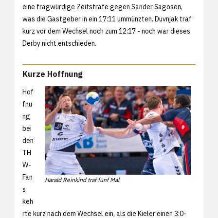
eine fragwürdige Zeitstrafe gegen Sander Sagosen,
was die Gastgeber in ein 17:11 ummünzten. Duvnjak traf
kurz vor dem Wechsel noch zum 12:17 - noch war dieses
Derby nicht entschieden.
Kurze Hoffnung
Hof
fnu
ng
bei
den
TH
W-
Fan
Harald Reinkind traf fünf Mal
s
keh
rte kurz nach dem Wechsel ein, als die Kieler einen 3:0-