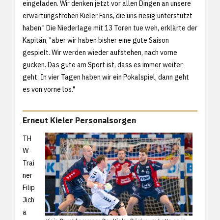
eingeladen. Wir denken jetzt vor allen Dingen an unsere
erwartungsfrohen Kieler Fans, die uns riesig unterstützt
haben." Die Niederlage mit 13 Toren tue weh, erklärte der
Kapitän, "aber wir haben bisher eine gute Saison
gespielt. Wir werden wieder aufstehen, nach vorne
gucken. Das gute am Sport ist, dass es immer weiter
geht. In vier Tagen haben wir ein Pokalspiel, dann geht
es von vorne los."
Erneut Kieler Personalsorgen
TH
W-
Trai
ner
Filip
Jich
a