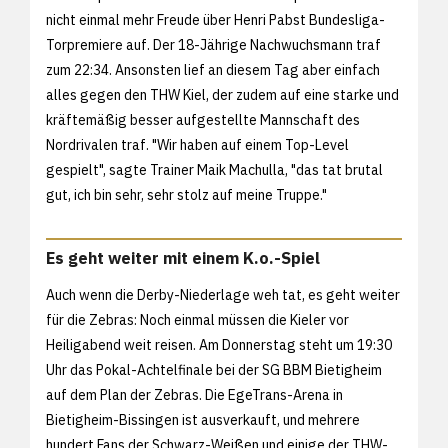
nicht einmal mehr Freude über Henri Pabst Bundesliga-
Torpremiere auf. Der 18-Jährige Nachwuchsmann traf
zum 22:34. Ansonsten lief an diesem Tag aber einfach
alles gegen den THW Kiel, der zudem auf eine starke und
kräftemäßig besser aufgestellte Mannschaft des
Nordrivalen traf. "Wir haben auf einem Top-Level
gespielt", sagte Trainer Maik Machulla, "das tat brutal
gut, ich bin sehr, sehr stolz auf meine Truppe."
Es geht weiter mit einem K.o.-Spiel
Auch wenn die Derby-Niederlage weh tat, es geht weiter
für die Zebras: Noch einmal müssen die Kieler vor
Heiligabend weit reisen. Am Donnerstag steht um 19:30
Uhr das Pokal-Achtelfinale bei der SG BBM Bietigheim
auf dem Plan der Zebras. Die EgeTrans-Arena in
Bietigheim-Bissingen ist ausverkauft, und mehrere
hundert Fans der Schwarz-Weißen und einige der THW-