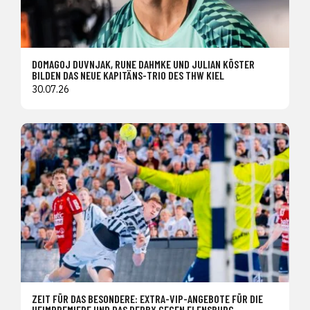
DOMAGOJ DUVNJAK, RUNE DAHMKE UND JULIAN KÖSTER
BILDEN DAS NEUE KAPITÄNS-TRIO DES THW KIEL
30.07.26
ZEIT FÜR DAS BESONDERE: EXTRA-VIP-ANGEBOTE FÜR DIE
HEIMPREMIERE UND DAS DERBY GEGEN FLENSBURG