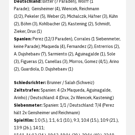
Deutschland:
Bitter (7 Paraden), Wolff (1
Parade); Gensheimer (4), Wiencek, Reichmann
(2/2), Pekeler (5), Weber (2), Michalczik, Häfner (3), Kühn
(2), Böhm (3), Kohlbacher (2), Kastening (2), Schmidt,
Zieker, Drux (1)
Spanien:
Perez (12/3 Paraden), Corrales (1 Siebenmeter,
keine Parade); Maqueda (4), Fernandez (2), Entrerrios (2),
A. Dujshebaev (7), Sarmiento (2), Aguinagalde (1), Sole
(3), Figueras (2), Canellas (3), Morros, Gomez (4/1), Arino
(2), Guardiola, D. Dujshebaev (1)
Schiedsrichter:
Brunner / Salah (Schweiz)
Zeitstrafen:
Spanien: 4 (2x Maqueda, Aguinagalde,
Arinho) / Deutschland: 4 (Drux, 2x Wiencek, Kastening)
Siebenmeter:
Spanien: 1/1 / Deutschland: 7/4 (Perez
hält 2x Gensheimer und Reichmann)
Spielfilm:
1:0 (5.), 1:1, 6:1 (10.), 9:3, 10:4 (15.), 10:9 (21.),
13:9 (26.), 14:11;