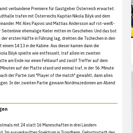
damit verbundene Premiere für Gastgeber Österreich erwartet:
adthalle trafen mit Österreichs Kapitän Nikola Bilyk und dem
inander. Mit Ales Pajovic und Mattias Andersson auf rot-weiß-
r Seitenlinie ehemalige Kieler mitten im Geschehen. Und das bot
er ersten Hälfte in Führung lag, drehten die Tschechen in den
it einem 14:13 in die Kabine. Aus dieser kamen dann die
la Bilyk spielte wie entfesselt, traf allein im zweiten
atte am Ende nur einen Fehlwurf und zwölf Treffer auf dem
inuten auf der Platte stand und einmal traf, in der 56. Minute
nach der Partie zum "Player of the match" gewählt, dann alles
ängen. In der zweiten Partie gewann Nordmazedonien am Abend
egen
stmals mit 24 statt 16 Mannschaften in drei Ländern
ind. Im ausverkauften Spektrum in Trondheim, Geburtsstadt des