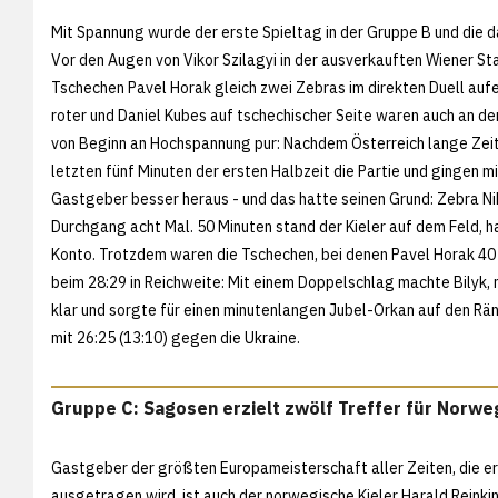
Mit Spannung wurde der erste Spieltag in der Gruppe B und die 
Vor den Augen von Vikor Szilagyi in der ausverkauften Wiener St
Tschechen Pavel Horak gleich zwei Zebras im direkten Duell aufe
roter und Daniel Kubes auf tschechischer Seite waren auch an de
von Beginn an Hochspannung pur: Nachdem Österreich lange Zeit d
letzten fünf Minuten der ersten Halbzeit die Partie und gingen m
Gastgeber besser heraus - und das hatte seinen Grund: Zebra Niko
Durchgang acht Mal. 50 Minuten stand der Kieler auf dem Feld, h
Konto. Trotzdem waren die Tschechen, bei denen Pavel Horak 40 M
beim 28:29 in Reichweite: Mit einem Doppelschlag machte Bilyk, 
klar und sorgte für einen minutenlangen Jubel-Orkan auf den R
mit 26:25 (13:10) gegen die Ukraine.
Gruppe C: Sagosen erzielt zwölf Treffer für Norw
Gastgeber der größten Europameisterschaft aller Zeiten, die er
ausgetragen wird, ist auch der norwegische Kieler Harald Reink