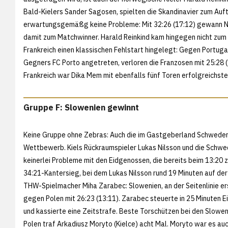
Bald-Kielers Sander Sagosen, spielten die Skandinavier zum Au
erwartungsgemäßg keine Probleme: Mit 32:26 (17:12) gewann No
damit zum Matchwinner. Harald Reinkind kam hingegen nicht zum
Frankreich einen klassischen Fehlstart hingelegt: Gegen Portug
Gegners FC Porto angetreten, verloren die Franzosen mit 25:28 (1
Frankreich war Dika Mem mit ebenfalls fünf Toren erfolgreichste
Gruppe F: Slowenien gewinnt
Keine Gruppe ohne Zebras: Auch die im Gastgeberland Schweden
Wettbewerb. Kiels Rückraumspieler Lukas Nilsson und die Schwe
keinerlei Probleme mit den Eidgenossen, die bereits beim 13:20
34:21-Kantersieg, bei dem Lukas Nilsson rund 19 Minuten auf der 
THW-Spielmacher Miha Zarabec: Slowenien, an der Seitenlinie er
gegen Polen mit 26:23 (13:11). Zarabec steuerte in 25 Minuten E
und kassierte eine Zeitstrafe. Beste Torschützen bei den Slowe
Polen traf Arkadiusz Moryto (Kielce) acht Mal. Moryto war es auch