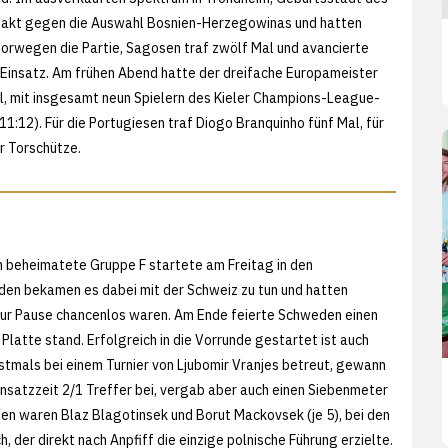
ftakt gegen die Auswahl Bosnien-Herzegowinas und hatten
rwegen die Partie, Sagosen traf zwölf Mal und avancierte
 Einsatz. Am frühen Abend hatte der dreifache Europameister
al, mit insgesamt neun Spielern des Kieler Champions-League-
1:12). Für die Portugiesen traf Diogo Branquinho fünf Mal, für
r Torschütze.
 beheimatete Gruppe F startete am Freitag in den
den bekamen es dabei mit der Schweiz zu tun und hatten
 zur Pause chancenlos waren. Am Ende feierte Schweden einen
Platte stand. Erfolgreich in die Vorrunde gestartet ist auch
stmals bei einem Turnier von Ljubomir Vranjes betreut, gewann
insatzzeit 2/1 Treffer bei, vergab aber auch einen Siebenmeter
nen waren Blaz Blagotinsek und Borut Mackovsek (je 5), bei den
, der direkt nach Anpfiff die einzige polnische Führung erzielte.