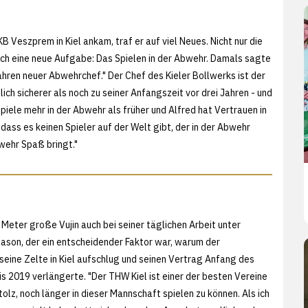
 Veszprem in Kiel ankam, traf er auf viel Neues. Nicht nur die
ch eine neue Aufgabe: Das Spielen in der Abwehr. Damals sagte
i Jahren neuer Abwehrchef." Der Chef des Kieler Bollwerks ist der
ich sicherer als noch zu seiner Anfangszeit vor drei Jahren - und
spiele mehr in der Abwehr als früher und Alfred hat Vertrauen in
 dass es keinen Spieler auf der Welt gibt, der in der Abwehr
bwehr Spaß bringt."
Meter große Vujin auch bei seiner täglichen Arbeit unter
lason, der ein entscheidender Faktor war, warum der
seine Zelte in Kiel aufschlug und seinen Vertrag Anfang des
is 2019 verlängerte. "Der THW Kiel ist einer der besten Vereine
stolz, noch länger in dieser Mannschaft spielen zu können. Als ich