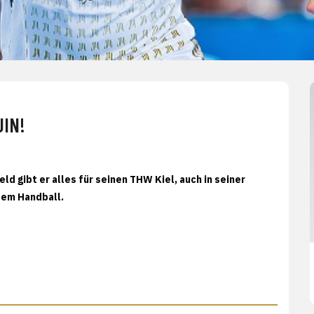
JIN!
eld gibt er alles für seinen THW Kiel, auch in seiner
dem Handball.