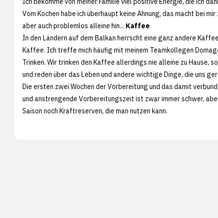
Ich bekomme von meiner Familie viel positive Energie, die ich d
Vom Kochen habe ich überhaupt keine Ahnung, das macht bei mir 
aber auch problemlos alleine hin...
Kaffee
In den Ländern auf dem Balkan herrscht eine ganz andere Kaffeeku
Kaffee. Ich treffe mich häufig mit meinem Teamkollegen Domag
Trinken. Wir trinken den Kaffee allerdings nie alleine zu Hause,
und reden über das Leben und andere wichtige Dinge, die uns ge
Die ersten zwei Wochen der Vorbereitung und das damit verbundene
und anstrengende Vorbereitungszeit ist zwar immer schwer, aber 
Saison noch Kraftreserven, die man nutzen kann.