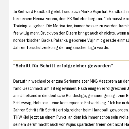
In Kiel wird Handball gelebt und auch Marko Vujin hat Handball im
bei seinem Heimatverein, dem RK Sintelon begann. "Ich musste 
Training zu gehen. Die Motivation, immer besser zu werden, kam b
freiwillig mehr. Druck von den Eltern bringt auch eh nichts, wenn
nordserbischen Backa Palanka geborene Vujin mit gerade einmal
Jahren Torschützenkönig der ungarischen Liga wurde.
"Schritt für Schritt erfolgreicher geworden"
Daraufhin wechselte er zum Serienmeister MKB Veszprem an den
fand Geschmack am Titelgewinnen. Nach einigen erfolgreichen J
anschließend in die deutsche Bundesliga, genauer gesagt zum 
Schleswig-Holstein - eine konsequente Entwicklung. "Ich bin in
Jahren Schritt für Schritt erfolgreicher beim Handball geworden.
THW Kiel jetzt an einem Punkt, an dem ich immer schon sein wollte
seinem Beruf macht auch vor Vujins spärlicher freier Zeit nicht Halt