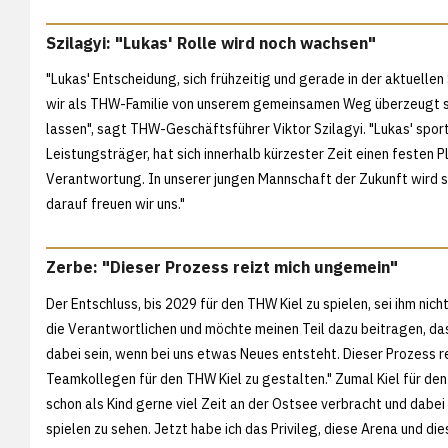
Szilagyi: "Lukas' Rolle wird noch wachsen"
"Lukas' Entscheidung, sich frühzeitig und gerade in der aktuellen 
wir als THW-Familie von unserem gemeinsamen Weg überzeugt sin
lassen", sagt THW-Geschäftsführer Viktor Szilagyi. "Lukas' sportl
Leistungsträger, hat sich innerhalb kürzester Zeit einen feste
Verantwortung. In unserer jungen Mannschaft der Zukunft wird s
darauf freuen wir uns."
Zerbe: "Dieser Prozess reizt mich ungemein"
Der Entschluss, bis 2029 für den THW Kiel zu spielen, sei ihm ni
die Verantwortlichen und möchte meinen Teil dazu beitragen, das
dabei sein, wenn bei uns etwas Neues entsteht. Dieser Prozess re
Teamkollegen für den THW Kiel zu gestalten." Zumal Kiel für den 3
schon als Kind gerne viel Zeit an der Ostsee verbracht und dabe
spielen zu sehen. Jetzt habe ich das Privileg, diese Arena und di