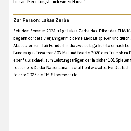
hier am Meer längst auch wie zu Hause."
Zur Person: Lukas Zerbe
Seit dem Sommer 2024 trägt Lukas Zerbe das Trikot des THW Ki
begann dort als Vierjähriger mit dem Handball spielen und durc
Abstecher zum TuS Ferndorf in die zweite Liga kehrte er nach L
Bundesliga-Einsätzen 407 Mal und feierte 2020 den Triumph im 
ebenfalls schnell zum Leistungsträger, der in bisher 101 Spielen 
festen Größe der Nationalmannschaft entwickelte. Für Deutschlan
feierte 2026 die EM-Silbermedaille.