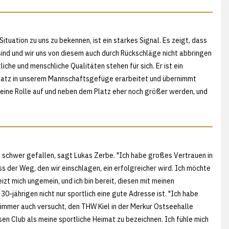
Situation zu uns zu bekennen, ist ein starkes Signal. Es zeigt, dass
d und wir uns von diesem auch durch Rückschläge nicht abbringen
iche und menschliche Qualitäten stehen für sich. Er ist ein
n Platz in unserem Mannschaftsgefüge erarbeitet und übernimmt
eine Rolle auf und neben dem Platz eher noch größer werden, und
cht schwer gefallen, sagt Lukas Zerbe. "Ich habe großes Vertrauen in
s der Weg, den wir einschlagen, ein erfolgreicher wird. Ich möchte
izt mich ungemein, und ich bin bereit, diesen mit meinen
0-jährigen nicht nur sportlich eine gute Adresse ist. "Ich habe
i immer auch versucht, den THW Kiel in der Merkur Ostseehalle
esen Club als meine sportliche Heimat zu bezeichnen. Ich fühle mich