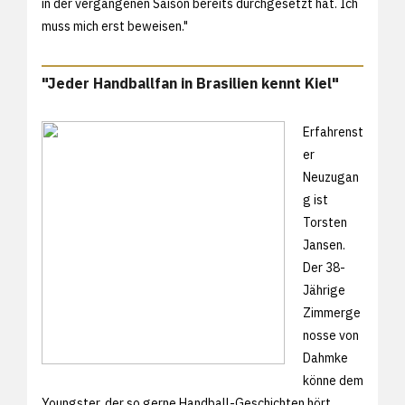
in der vergangenen Saison bereits durchgesetzt hat. Ich
muss mich erst beweisen."
"Jeder Handballfan in Brasilien kennt Kiel"
Erfahrenst
er
Neuzugan
g ist
Torsten
Jansen.
Der 38-
Jährige
Zimmerge
nosse von
Dahmke
könne dem
Youngster, der so gerne Handball-Geschichten hört,