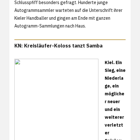
Schlusspfiff besonders gefragt. Hunderte junge
Autogrammsammler warteten auf die Unterschrift ihrer
Kieler Handballer und gingen am Ende mit ganzen
Autogramm-Sammlungen nach Haus.
KN: Kreisläufer-Koloss tanzt Samba
Kiel. Ein
Sieg, eine
Niederla
ge, ein
mögliche
r neuer
und ein
weiterer
verletzt
er