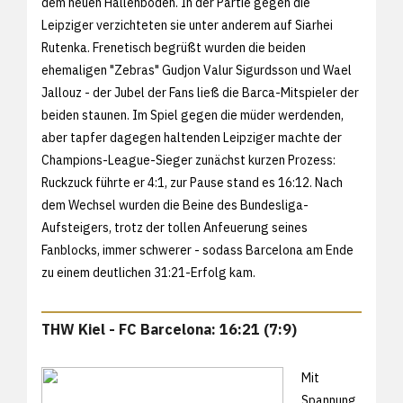
dem neuen Hallenboden. In der Partie gegen die
Leipziger verzichteten sie unter anderem auf Siarhei
Rutenka. Frenetisch begrüßt wurden die beiden
ehemaligen "Zebras" Gudjon Valur Sigurdsson und Wael
Jallouz - der Jubel der Fans ließ die Barca-Mitspieler der
beiden staunen. Im Spiel gegen die müder werdenden,
aber tapfer dagegen haltenden Leipziger machte der
Champions-League-Sieger zunächst kurzen Prozess:
Ruckzuck führte er 4:1, zur Pause stand es 16:12. Nach
dem Wechsel wurden die Beine des Bundesliga-
Aufsteigers, trotz der tollen Anfeuerung seines
Fanblocks, immer schwerer - sodass Barcelona am Ende
zu einem deutlichen 31:21-Erfolg kam.
THW Kiel - FC Barcelona: 16:21 (7:9)
Mit
Spannung