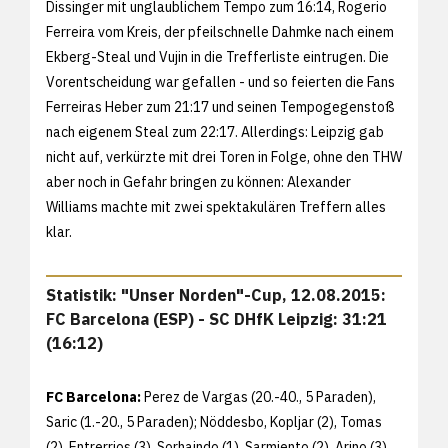
Dissinger mit unglaublichem Tempo zum 16:14, Rogerio
Ferreira vom Kreis, der pfeilschnelle Dahmke nach einem
Ekberg-Steal und Vujin in die Trefferliste eintrugen. Die
Vorentscheidung war gefallen - und so feierten die Fans
Ferreiras Heber zum 21:17 und seinen Tempogegenstoß
nach eigenem Steal zum 22:17. Allerdings: Leipzig gab
nicht auf, verkürzte mit drei Toren in Folge, ohne den THW
aber noch in Gefahr bringen zu können: Alexander
Williams machte mit zwei spektakulären Treffern alles
klar.
Statistik: "Unser Norden"-Cup, 12.08.2015:
FC Barcelona (ESP) - SC DHfK Leipzig: 31:21
(16:12)
FC Barcelona:
Perez de Vargas (20.-40., 5 Paraden),
Saric (1.-20., 5 Paraden); Nöddesbo, Kopljar (2), Tomas
(2), Entrerrios (3), Sorhaindo (1), Sarmiento (2), Arino (3),