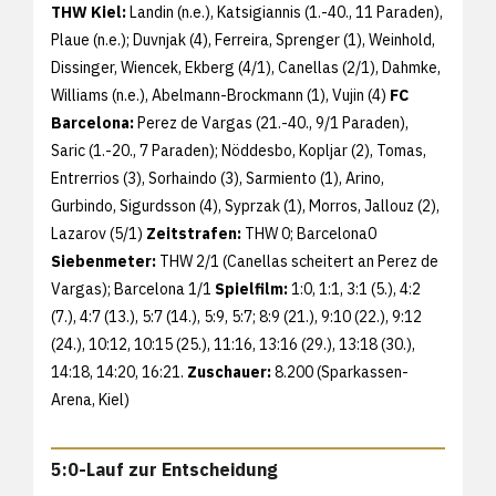
THW Kiel:
Landin (n.e.), Katsigiannis (1.-40., 11 Paraden),
Plaue (n.e.); Duvnjak (4), Ferreira, Sprenger (1), Weinhold,
Dissinger, Wiencek, Ekberg (4/1), Canellas (2/1), Dahmke,
Williams (n.e.), Abelmann-Brockmann (1), Vujin (4)
FC
Barcelona:
Perez de Vargas (21.-40., 9/1 Paraden),
Saric (1.-20., 7 Paraden); Nöddesbo, Kopljar (2), Tomas,
Entrerrios (3), Sorhaindo (3), Sarmiento (1), Arino,
Gurbindo, Sigurdsson (4), Syprzak (1), Morros, Jallouz (2),
Lazarov (5/1)
Zeitstrafen:
THW 0; Barcelona0
Siebenmeter:
THW 2/1 (Canellas scheitert an Perez de
Vargas); Barcelona 1/1
Spielfilm:
1:0, 1:1, 3:1 (5.), 4:2
(7.), 4:7 (13.), 5:7 (14.), 5:9, 5:7; 8:9 (21.), 9:10 (22.), 9:12
(24.), 10:12, 10:15 (25.), 11:16, 13:16 (29.), 13:18 (30.),
14:18, 14:20, 16:21.
Zuschauer:
8.200 (Sparkassen-
Arena, Kiel)
5:0-Lauf zur Entscheidung