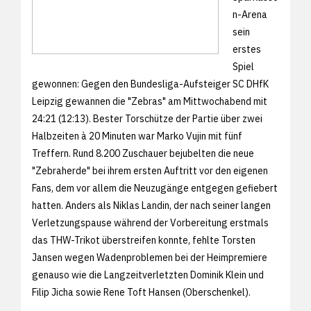
n-Arena
sein
erstes
Spiel
gewonnen: Gegen den Bundesliga-Aufsteiger SC DHfK
Leipzig gewannen die "Zebras" am Mittwochabend mit
24:21 (12:13). Bester Torschütze der Partie über zwei
Halbzeiten à 20 Minuten war Marko Vujin mit fünf
Treffern. Rund 8.200 Zuschauer bejubelten die neue
"Zebraherde" bei ihrem ersten Auftritt vor den eigenen
Fans, dem vor allem die Neuzugänge entgegen gefiebert
hatten. Anders als Niklas Landin, der nach seiner langen
Verletzungspause während der Vorbereitung erstmals
das THW-Trikot überstreifen konnte, fehlte Torsten
Jansen wegen Wadenproblemen bei der Heimpremiere
genauso wie die Langzeitverletzten Dominik Klein und
Filip Jicha sowie Rene Toft Hansen (Oberschenkel).