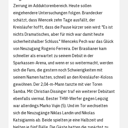
Zerrung im Adduktorenbereich. Heute sollen
eingehendere Untersuchungen folgen. Brandecker
schätzt, dass Wiencek zehn Tage ausfällt, der
Kreisläufer hofft, dass die Pause kürzer sein wird: "Es ist
nichts Dramatisches, aber für mich war damit heute
sicherheitshalber Schluss." Wienceks Pech war das Glück
von Neuzugang Rogerio Ferreira. Der Brasilianer kam
schneller als erwartet zu seinem Debüt in der
Sparkassen-Arena, und wenn er so weitermacht, werden
sich die Fans, die gestern noch Schwierigkeiten mit
seinem Namen hatten, schnell an den Kreisläufer-Koloss
gewöhnen. Der 2,04-m-Mann tanzte mit vier Toren
Samba. Mit Christian Dissinger traf ein weiterer Debütant
ebenfalls viermal. Bester THW-Werfer gegen Leipzig
war allerdings Marko Vujin (5). Und im Tor wechselten
sich die Neuzugänge Niklas Landin und Nikolas
Katsigiannis ab. Beide spielten je eine Halbzeit und
hielten je fünf Bälle. Die Gäste hatten die zunächst zu