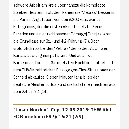
schwere Arbeit am Kreis über nahezu die komplette
Spielzeit leisten. Trotzdem kamen die "Zebras" besser in
die Partie: Angefeuert von den 8.200 Fans war es
Katsigiannis, der die ersten Akzente setzte. Seine
Paraden und ein entschlossener Domagoj Duvnjak wren
die Grundlage zur 3:1- und 4:2-Führung (7.). Doch
urplötzlich riss bei den "Zebras" der Faden: Auch, weil
Barcas Deckung nun gut stand. Und auch, weil
Barcelonas Torhüter Saric jetzt zu Hochform auflief und
dem THW in zahlreichen Eins-gegen-Eins-Situationen den
Schneid abkaufte. Sieben Minuten lang blieb der
deutsche Meister torlos - und die Katalanen machten aus
dem 2:4 ein 7:4 (14.)
"Unser Norden"-Cup, 12.08.2015: THW Kiel -
FC Barcelona (ESP): 16:21 (7:9)