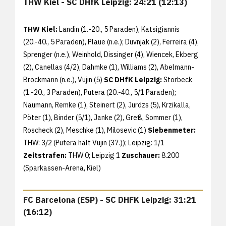
THW Kiel - SC DHfK Leipzig: 24:21 (12:13)
THW Kiel:
Landin (1.-20., 5 Paraden), Katsigiannis
(20.-40., 5 Paraden), Plaue (n.e.); Duvnjak (2), Ferreira (4),
Sprenger (n.e.), Weinhold, Dissinger (4), Wiencek, Ekberg
(2), Canellas (4/2), Dahmke (1), Williams (2), Abelmann-
Brockmann (n.e.), Vujin (5)
SC DHfK Leipzig:
Storbeck
(1.-20., 3 Paraden), Putera (20.-40., 5/1 Paraden);
Naumann, Remke (1), Steinert (2), Jurdzs (5), Krzikalla,
Pöter (1), Binder (5/1), Janke (2), Greß, Sommer (1),
Roscheck (2), Meschke (1), Milosevic (1)
Siebenmeter:
THW: 3/2 (Putera hält Vujin (37.)); Leipzig: 1/1
Zeitstrafen:
THW 0; Leipzig 1
Zuschauer:
8.200
(Sparkassen-Arena, Kiel)
FC Barcelona (ESP) - SC DHFK Leipzig: 31:21
(16:12)