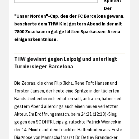
Spieler:
Der
"Unser Norden"-Cup, den der FC Barcelona gewann,
bescherte dem THW Kiel gestern Abend in der mit
7800 Zuschauern gut gefüllten Sparkassen-Arena
einige Erkenntnisse.
THW gewinnt gegen Leipzig und unterliegt
Turniersieger Barcelona
Die Zebras, die ohne Filip Jicha, Rene Toft Hansen und
Torsten Jansen, der heute eine Spritze in den lädierten
Bandscheibenbereich erhalten soll, antraten, haben seit
gestern Abend allerdings auch einen neuen verletzten
Akteur. Im Eröffnungsmatch, beim 24:21 (12:13)-Sieg
gegen den SC DHFK Leipzig, rutschte Patrick Wiencek in
der 14. Minute auf dem feuchten Hallenboden aus. Erste
Diagnose von Mannschaftsarzt Dr. Detlev Brandecker: