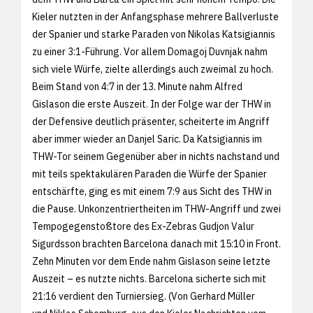
Kieler nutzten in der Anfangsphase mehrere Ballverluste
der Spanier und starke Paraden von Nikolas Katsigiannis
zu einer 3:1-Führung. Vor allem Domagoj Duvnjak nahm
sich viele Würfe, zielte allerdings auch zweimal zu hoch.
Beim Stand von 4:7 in der 13. Minute nahm Alfred
Gislason die erste Auszeit. In der Folge war der THW in
der Defensive deutlich präsenter, scheiterte im Angriff
aber immer wieder an Danjel Saric. Da Katsigiannis im
THW-Tor seinem Gegenüber aber in nichts nachstand und
mit teils spektakulären Paraden die Würfe der Spanier
entschärfte, ging es mit einem 7:9 aus Sicht des THW in
die Pause. Unkonzentriertheiten im THW-Angriff und zwei
Tempogegenstoßtore des Ex-Zebras Gudjon Valur
Sigurdsson brachten Barcelona danach mit 15:10 in Front.
Zehn Minuten vor dem Ende nahm Gislason seine letzte
Auszeit – es nutzte nichts. Barcelona sicherte sich mit
21:16 verdient den Turniersieg. (Von Gerhard Müller