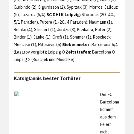
Gurbindo (2), Sigurdsson (2), Syprzak (3), Morros, Jallouz
(5), Lazarov (6/4)
SC DHfK Leipzig:
Storbeck (20.-40.,
5/1 Paraden), Putera (1.-20., 4 Paraden); Naumann (1),
Remke (4), Steinert (1), Jurdzs (3), Krzikalla, Pöter (2),
Binder (1), Janke (1), Greß (1), Sommer (1), Roscheck,
Meschke (1), Milosevic (5)
Siebenmeter:
Barcelona 5/4
(Lazarov vergibt); Leipzig 0
Zeitstrafen:
Barcelona 0;
Leipzig 2 (Roschek und Meschke)
Katsigiannis bester Torhüter
Der FC
Barcelona
kommt
aus dem
Feiern
nicht