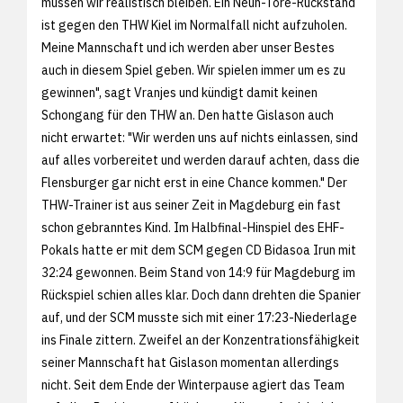
müssen wir realistisch bleiben. Ein Neun-Tore-Rückstand
ist gegen den THW Kiel im Normalfall nicht aufzuholen.
Meine Mannschaft und ich werden aber unser Bestes
auch in diesem Spiel geben. Wir spielen immer um es zu
gewinnen", sagt Vranjes und kündigt damit keinen
Schongang für den THW an. Den hatte Gislason auch
nicht erwartet: "Wir werden uns auf nichts einlassen, sind
auf alles vorbereitet und werden darauf achten, dass die
Flensburger gar nicht erst in eine Chance kommen." Der
THW-Trainer ist aus seiner Zeit in Magdeburg ein fast
schon gebranntes Kind. Im Halbfinal-Hinspiel des EHF-
Pokals hatte er mit dem SCM gegen CD Bidasoa Irun mit
32:24 gewonnen. Beim Stand von 14:9 für Magdeburg im
Rückspiel schien alles klar. Doch dann drehten die Spanier
auf, und der SCM musste sich mit einer 17:23-Niederlage
ins Finale zittern. Zweifel an der Konzentrationsfähigkeit
seiner Mannschaft hat Gislason momentan allerdings
nicht. Seit dem Ende der Winterpause agiert das Team