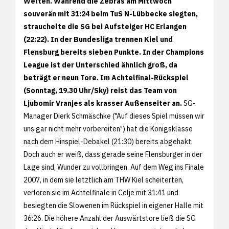
Welten. Während die Zebras am Mittwoch
souverän mit 31:24 beim TuS N-Lübbecke siegten,
strauchelte die SG bei Aufsteiger HC Erlangen
(22:22). In der Bundesliga trennen Kiel und
Flensburg bereits sieben Punkte. In der Champions
League ist der Unterschied ähnlich groß, da
beträgt er neun Tore. Im Achtelfinal-Rückspiel
(Sonntag, 19.30 Uhr/Sky) reist das Team von
Ljubomir Vranjes als krasser Außenseiter an.
SG-
Manager Dierk Schmäschke ("Auf dieses Spiel müssen wir
uns gar nicht mehr vorbereiten") hat die Königsklasse
nach dem Hinspiel-Debakel (21:30) bereits abgehakt.
Doch auch er weiß, dass gerade seine Flensburger in der
Lage sind, Wunder zu vollbringen. Auf dem Weg ins Finale
2007, in dem sie letztlich am THW Kiel scheiterten,
verloren sie im Achtelfinale in Celje mit 31:41 und
besiegten die Slowenen im Rückspiel in eigener Halle mit
36:26. Die höhere Anzahl der Auswärtstore ließ die SG