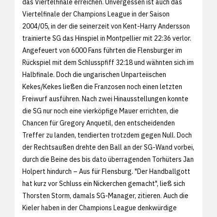
das Viertelfinale erreichen. Unvergessen ist auch das
Viertelfinale der Champions League in der Saison
2004/05, in der die seinerzeit von Kent-Harry Andersson
trainierte SG das Hinspiel in Montpellier mit 22:36 verlor.
Angefeuert von 6000 Fans führten die Flensburger im
Rückspiel mit dem Schlusspfiff 32:18 und wähnten sich im
Halbfinale. Doch die ungarischen Unparteiischen
Kekes/Kekes ließen die Franzosen noch einen letzten
Freiwurf ausführen. Nach zwei Hinausstellungen konnte
die SG nur noch eine vierköpfige Mauer errichten, die
Chancen für Gregory Anquetil, den entscheidenden
Treffer zu landen, tendierten trotzdem gegen Null. Doch
der Rechtsaußen drehte den Ball an der SG-Wand vorbei,
durch die Beine des bis dato überragenden Torhüters Jan
Holpert hindurch – Aus für Flensburg. "Der Handballgott
hat kurz vor Schluss ein Nickerchen gemacht", ließ sich
Thorsten Storm, damals SG-Manager, zitieren. Auch die
Kieler haben in der Champions League denkwürdige