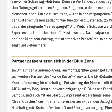
Einwohner Schleswig-Holsteins. Denn ein Viertel des Landes liegt
überflutungsgefährdeten Regionen. Regionen, in denen mehr als
Menschen leben. Um sie zu schützen, wurde in den vergangenen
der Küstenschutz neu gedacht. Wie funktioniert Küstenschutz? Wi
dabei der steigende Meeresspiegel? Und: Welche Schlüsse werd
Experten des Landesbetriebs für Küstenschutz, Nationalpark un
darüber. Mit einem Vortrag, mit informativen Broschüren, mit ei
zeigt und vielem mehr.
Partner präsentieren sich in der Blue Zone
Im Umlauf der Wunderino Arena, am Montag "Blue Zone" getauft
sich weitere Partner des "För de Küste"-Projekts. Die UN-Dekade
Meeresforschung für nachhaltige Entwicklung der Meere stellt ih
AIDA und my Boo, Hersteller von einzigartigen E-Bikes und Fahrr
Bambus, sind auch mit am Start. EEW präsentiert erstmals seine
"GreenCoaches", die mit allen Interessierten aktiv in den Dialog
Nachhaltigkeit, Kreislaufwirtschaft und Energieversorgung. Eben