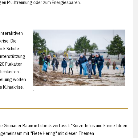
tigen Mülltrennung oder zum Energiesparen.
interaktiven
rise. Die
nck Schule
 Unterstützung
 20 Plakaten
ichkeiten -
tellung wollen
e Klimakrise.
.
le Grönauer Baum in Lübeck verfasst: "Kurze Infos und kleine Ideen
 gemeinsam mit "Fiete Hering" mit diesen Themen