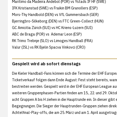
Maritimo da Madeira Andebol (POR) vs Ystads IF HF (SWE)
IFK Kristianstad (SWE) vs Fraikin BM Granollers (ESP)
Mors-Thy Handbold (DEN) vs VfL Gummersbach (GER)
Bjerringbro-Silkeborg (DEN) vs FTC Green-Collect (HUN)
GC Amicitia Zürich (SUI) vs HC Kriens-Luzern (SUI)
ABC de Braga (POR) vs Ademar Leon (ESP)
RK Trimo Trebnje (SLO) vs Limoges Handball (FRA)
Valur (ISL) vs RK Bjelin Spacva Vinkovci (CRO)
Gespielt wird ab sofort dienstags
Die Kieler Handball-Fans können sich die Termine der EHF Europe
Ticketverkauf folgen dann Ende August: Fest steht bereits, wann
bestreiten werden. Gespielt wird in der EHF European League aus
weiteren Gruppenphasen-Partien finden am 15., 22. und 29. Okto
acht Gruppen A bis H ziehen in die Hauptrunde ein. In dieser gibt
Begegnungen. Die Sieger der Hauptrunden-Gruppen ziehen direkt in
Achtelfinal-Play-offs, die am 25. März und am 1. April ausgetrag