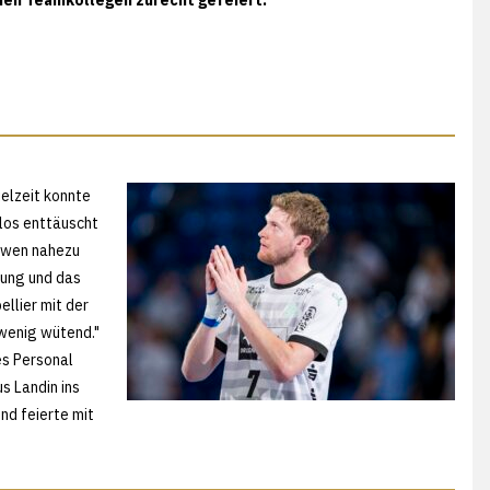
ielzeit konnte
ßlos enttäuscht
Löwen nahezu
tung und das
llier mit der
 wenig wütend."
es Personal
 Landin ins
nd feierte mit