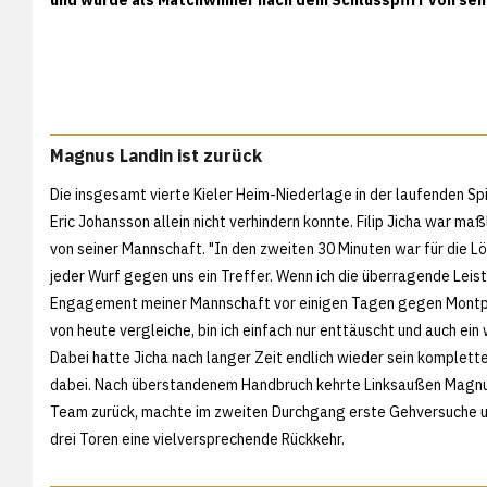
Magnus Landin ist zurück
Die insgesamt vierte Kieler Heim-Niederlage in der laufenden Sp
Eric Johansson allein nicht verhindern konnte. Filip Jicha war ma
von seiner Mannschaft. "In den zweiten 30 Minuten war für die 
jeder Wurf gegen uns ein Treffer. Wenn ich die überragende Leis
Engagement meiner Mannschaft vor einigen Tagen gegen Montpe
von heute vergleiche, bin ich einfach nur enttäuscht und auch ein
Dabei hatte Jicha nach langer Zeit endlich wieder sein komplett
dabei. Nach überstandenem Handbruch kehrte Linksaußen Magnus
Team zurück, machte im zweiten Durchgang erste Gehversuche u
drei Toren eine vielversprechende Rückkehr.