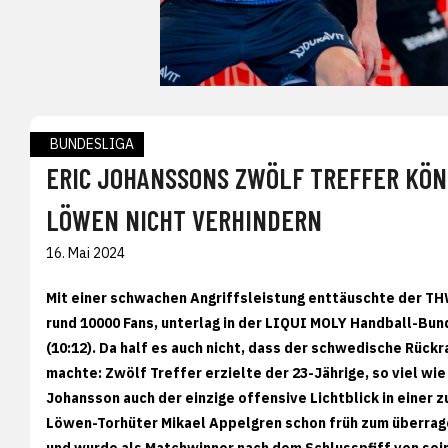
BUNDESLIGA
ERIC JOHANSSONS ZWÖLF TREFFER KÖN
LÖWEN NICHT VERHINDERN
16. Mai 2024
Mit einer schwachen Angriffsleistung enttäuschte der T
rund 10000 Fans, unterlag in der LIQUI MOLY Handball-Bun
(10:12). Da half es auch nicht, dass der schwedische Rück
machte: Zwölf Treffer erzielte der 23-Jährige, so viel wie 
Johansson auch der einzige offensive Lichtblick in einer 
Löwen-Torhüter Mikael Appelgren schon früh zum überrage
und wurde als Matchwinner nach dem Schlusspfiff von sei