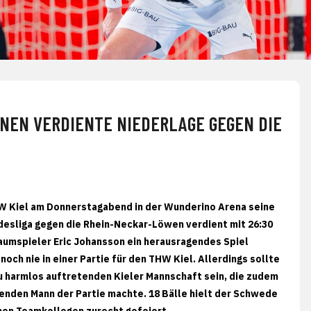
NEN VERDIENTE NIEDERLAGE GEGEN DIE
HW Kiel am Donnerstagabend in der Wunderino Arena seine
desliga gegen die Rhein-Neckar-Löwen verdient mit 26:30
raumspieler Eric Johansson ein herausragendes Spiel
noch nie in einer Partie für den THW Kiel. Allerdings sollte
zu harmlos auftretenden Kieler Mannschaft sein, die zudem
nden Mann der Partie machte. 18 Bälle hielt der Schwede
nen Teamkollegen zurecht gefeiert.