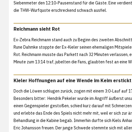
Siebenmeter den 12:10-Pausenstand für die Gäste. Eine verdient
die THW-Wurfquote erschreckend schwach ausfiel.
Reichmann sieht Rot
Ex-Zebra Reichmann stand auch zu Beginn des zweiten Abschnitts
Rune Dahmke stoppte der Ex-Kieler seinen ehemaligen Mitspieler
Rot. Reichmann musste das Parkett nach 32 Minuten verlassen, ent
Minute zum 13:14 traf, jubelten die Fans, glaubten fest an eine 
Kieler Hoffnungen auf eine Wende im Keim erstickt
Doch die Löwen schlugen zurück, zogen mit einem 3:0-Lauf auf 1
Besonders bitter: Hendrik Pekeler wurde im Angriff äußerst un
einen Gegenspieler gestoßen, schied kurz darauf mit Schmerzen
und erlebte das Ende des Spiels nicht mehr mit, weil er sich zur ä
Behandlung in die Kabine begab. Immerhin durfte sich Kiels Anha
Eric Johansson freuen. Der junge Schwede stemmte sich mit alle