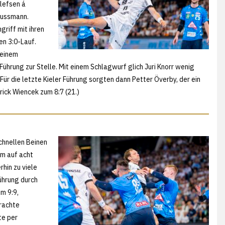
lefsen á
lussmann.
griff mit ihren
en 3:0-Lauf.
 einem
hrung zur Stelle. Mit einem Schlagwurf glich Juri Knorr wenig
Für die letzte Kieler Führung sorgten dann Petter Överby, der ein
rick Wiencek zum 8:7 (21.)
chnellen Beinen
am auf acht
hin zu viele
ührung durch
m 9:9,
brachte
te per