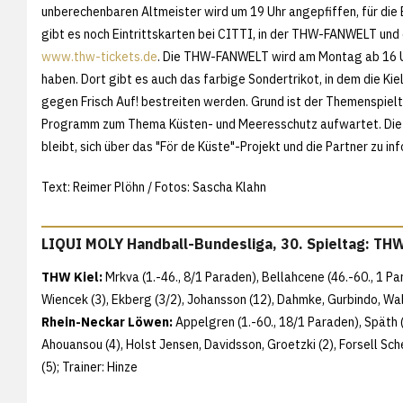
unberechenbaren Altmeister wird um 19 Uhr angepfiffen, für di
gibt es noch Eintrittskarten bei CITTI, in der THW-FANWELT und 
www.thw-tickets.de
. Die THW-FANWELT wird am Montag ab 16 
haben. Dort gibt es auch das farbige Sondertrikot, in dem die Kiel
gegen Frisch Auf! bestreiten werden. Grund ist der Themenspielta
Programm zum Thema Küsten- und Meeresschutz aufwartet. Die Ar
bleibt, sich über das "För de Küste"-Projekt und die Partner zu i
Text: Reimer Plöhn / Fotos: Sascha Klahn
LIQUI MOLY Handball-Bundesliga, 30. Spieltag: THW
THW Kiel:
Mrkva (1.-46., 8/1 Paraden), Bellahcene (46.-60., 1 Par
Wiencek (3), Ekberg (3/2), Johansson (12), Dahmke, Gurbindo, Wallin
Rhein-Neckar Löwen:
Appelgren (1.-60., 18/1 Paraden), Späth (n.
Ahouansou (4), Holst Jensen, Davidsson, Groetzki (2), Forsell Sche
(5); Trainer: Hinze