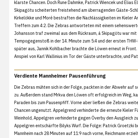
klarste Chancen. Doch Rune Dahmke, Patrick Wiencek und Elias El
Skipagötu scheiterten freistehend am überragenden Gäste-Sch
Kirkelökke und Moré bestraften die Nachlässigkeiten im Kieler An
Treffern zum 4:2. Die Zebras antworteten mit einem sehenswert
Johansson traf zweimal aus dem Rückraum, á Skipagötu war mit
Tempogegenstoß in der 14. Minute zum 5:4 und der ersten THW-Fü
später aus, Jannik Kohlbacher brachte die Löwen erneut in Front. 
Anspiel von Karl Wallinius im Tor der Gäste unterbrachte, und Pat
Verdiente Mannheimer Pausenführung
Die Zebras mühten sich in der Folge, packten in der Abwehr auf s
zu. Außerdem stand Mrkva den Löwen oft erfolgreich im Weg, k
Paraden bis zum Pausenpfiff. Vorne aber ließen die Zebras weiter
Chancen ungenutzt. Appelgrend verhinderte die erneute Kieler F
Weinhold, Appelgren verhinderte gegen Överby den Ausgleich zu
Appelgren entschärfte Bilyks Wurf. Die Folge: Patrick Groetzki 
Mannheim nach 28 Minuten auf 11:9 nach vorne, Reichmann erziel