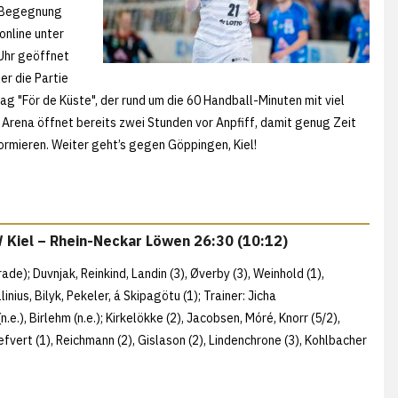
e Begegnung
online unter
Uhr geöffnet
er die Partie
g "För de Küste", der rund um die 60 Handball-Minuten mit viel
ena öffnet bereits zwei Stunden vor Anpfiff, damit genug Zeit
nformieren. Weiter geht’s gegen Göppingen, Kiel!
 Kiel – Rhein-Neckar Löwen 26:30 (10:12)
ade); Duvnjak, Reinkind, Landin (3), Øverby (3), Weinhold (1),
ius, Bilyk, Pekeler, á Skipagötu (1); Trainer: Jicha
e.), Birlehm (n.e.); Kirkelökke (2), Jacobsen, Móré, Knorr (5/2),
fvert (1), Reichmann (2), Gislason (2), Lindenchrone (3), Kohlbacher