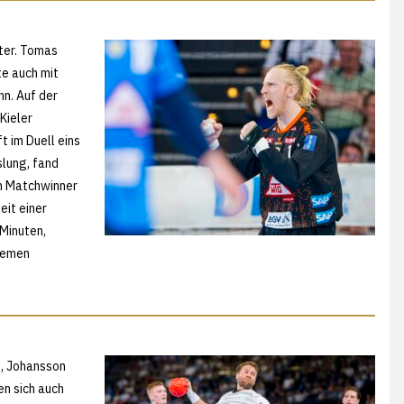
üter. Tomas
te auch mit
n. Auf der
Kieler
t im Duell eins
slung, fand
um Matchwinner
eit einer
 Minuten,
tremen
s, Johansson
ten sich auch