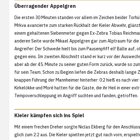
Überragender Appelgren
Die ersten 30 Minuten standen vor allem im Zeichen beider Torh
Mrkva avancierte zum starken Rückhalt der Kieler Abwehr, glänz
einem gehaltenen Siebenmeter gegen Ex-Zebra Tobias Reichman
anderen Seite wurde Mikael Appelgren gar zum Alptraum für die 
Angreifer: Der Schwede hielt bis zum Pausenpfiff elf Bälle auf, of
gegen eins. Im zweiten Abschnitt stand er kurz vor der Auswech
aber ab der 45. Minute zu seiner guten Form zurück, wurde so z
für sein Team. Schon zu Beginn liefen die Zebras deshalb lange Z
knappen Führung der Mannheimer hinterher: 0:2 hieß es nach vier
Kirkelökke und Moré hatten für die Gäste, die ihr Heil in einer ex
Tempoverschleppung im Angriff suchten und fanden, getroffen.
Kieler kämpfen sich ins Spiel
Mit einem frechen Dreher sorgte Niclas Ekberg für den Anschlus
glich zum 2:2 aus. Die Kieler spielten jetzt gut nach vorn, erspiel