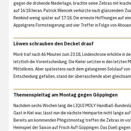
gegen die drohende Niederlage, brachte seine Zebras mit krac
auf 16:18 heran. Patrick Wiencek verkürzte nach glänzendem Zus
Reinkind wenig später auf 17:18. Die erneute Hoffnungen auf ein
Appelgrens Formsteigerung und vier Treffer in Folge von Ahoua
Löwen schrauben den Deckel drauf
Moré traf nach 46 Minuten zum 23:18, Lindenchrone erhöhte in de
letztlich die Vorentscheidung. Die Kieler setzten in den letzten
Mittelkreis. Aber spätestens nach dem gelungenen Sololauf von J
Entscheidung gefallen, stand der überraschende aber gleichsa
Themenspieltag am Montag gegen Göppingen
Nachdem sechs Wochen lang die LIQUI MOLY Handball-Bundeslig
Gast in Kiel war, lässt nun die nächste Heimpartie nicht lange auf
Bereits am kommenden Pfingstmontag treffen die Zebras im vor
Heimspiel der Saison auf Frisch Auf! Göppingen. Das Duell gegen