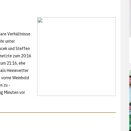
lare Verhältnisse
ehr unter
encek und Steffen
k netzte zum 20:16
zum 21:16, ehe
 als Heinevetter
f vorne Weinhold
n zu -
ig Minuten vor