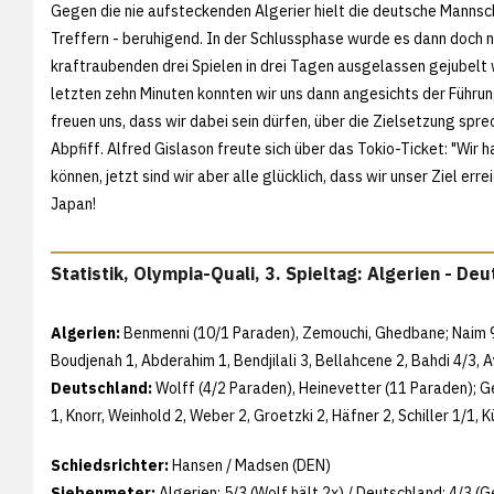
Gegen die nie aufsteckenden Algerier hielt die deutsche Mannsc
Treffern - beruhigend. In der Schlussphase wurde es dann doch n
kraftraubenden drei Spielen in drei Tagen ausgelassen gejubelt w
letzten zehn Minuten konnten wir uns dann angesichts der Führung
freuen uns, dass wir dabei sein dürfen, über die Zielsetzung spr
Abpfiff. Alfred Gislason freute sich über das Tokio-Ticket: "Wir 
können, jetzt sind wir aber alle glücklich, dass wir unser Ziel er
Japan!
Statistik, Olympia-Quali, 3. Spieltag: Algerien - De
Algerien:
Benmenni (10/1 Paraden), Zemouchi, Ghedbane; Naim 9,
Boudjenah 1, Abderahim 1, Bendjilali 3, Bellahcene 2, Bahdi 4/3, 
Deutschland:
Wolff (4/2 Paraden), Heinevetter (11 Paraden); G
1, Knorr, Weinhold 2, Weber 2, Groetzki 2, Häfner 2, Schiller 1/1, 
Schiedsrichter:
Hansen / Madsen (DEN)
Siebenmeter:
Algerien: 5/3 (Wolf hält 2x) / Deutschland: 4/3 (