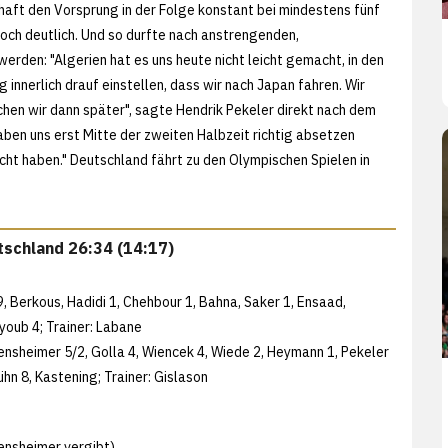
haft den Vorsprung in der Folge konstant bei mindestens fünf
och deutlich. Und so durfte nach anstrengenden,
erden: "Algerien hat es uns heute nicht leicht gemacht, in den
 innerlich drauf einstellen, dass wir nach Japan fahren. Wir
echen wir dann später", sagte Hendrik Pekeler direkt nach dem
haben uns erst Mitte der zweiten Halbzeit richtig absetzen
reicht haben." Deutschland fährt zu den Olympischen Spielen in
utschland 26:34 (14:17)
 Berkous, Hadidi 1, Chehbour 1, Bahna, Saker 1, Ensaad,
Ayoub 4; Trainer: Labane
ensheimer 5/2, Golla 4, Wiencek 4, Wiede 2, Heymann 1, Pekeler
Kühn 8, Kastening; Trainer: Gislason
Gensheimer vergibt)