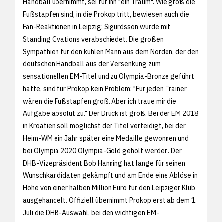
Handball übernimmt, sei für ihn "ein Traum". Wie groß die
Fußstapfen sind, in die Prokop tritt, bewiesen auch die
Fan-Reaktionen in Leipzig: Sigurdsson wurde mit
Standing Ovations verabschiedet. Die großen
Sympathien für den kühlen Mann aus dem Norden, der den
deutschen Handball aus der Versenkung zum
sensationellen EM-Titel und zu Olympia-Bronze geführt
hatte, sind für Prokop kein Problem: "Für jeden Trainer
wären die Fußstapfen groß. Aber ich traue mir die
Aufgabe absolut zu." Der Druck ist groß. Bei der EM 2018
in Kroatien soll möglichst der Titel verteidigt, bei der
Heim-WM ein Jahr später eine Medaille gewonnen und
bei Olympia 2020 Olympia-Gold geholt werden. Der
DHB-Vizepräsident Bob Hanning hat lange für seinen
Wunschkandidaten gekämpft und am Ende eine Ablöse in
Höhe von einer halben Million Euro für den Leipziger Klub
ausgehandelt. Offiziell übernimmt Prokop erst ab dem 1.
Juli die DHB-Auswahl, bei den wichtigen EM-