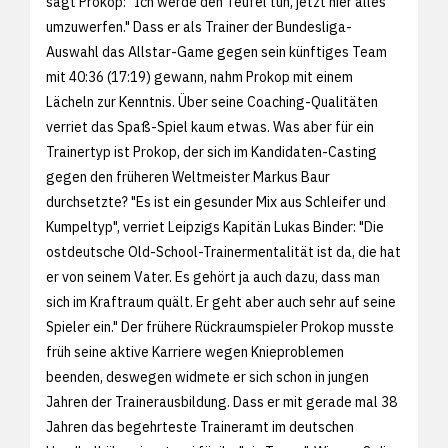
sagt Prokop: "Ich werde den Teufel tun, jetzt hier alles
umzuwerfen." Dass er als Trainer der Bundesliga-
Auswahl das Allstar-Game gegen sein künftiges Team
mit 40:36 (17:19) gewann, nahm Prokop mit einem
Lächeln zur Kenntnis. Über seine Coaching-Qualitäten
verriet das Spaß-Spiel kaum etwas. Was aber für ein
Trainertyp ist Prokop, der sich im Kandidaten-Casting
gegen den früheren Weltmeister Markus Baur
durchsetzte? "Es ist ein gesunder Mix aus Schleifer und
Kumpeltyp", verriet Leipzigs Kapitän Lukas Binder: "Die
ostdeutsche Old-School-Trainermentalität ist da, die hat
er von seinem Vater. Es gehört ja auch dazu, dass man
sich im Kraftraum quält. Er geht aber auch sehr auf seine
Spieler ein." Der frühere Rückraumspieler Prokop musste
früh seine aktive Karriere wegen Knieproblemen
beenden, deswegen widmete er sich schon in jungen
Jahren der Trainerausbildung. Dass er mit gerade mal 38
Jahren das begehrteste Traineramt im deutschen