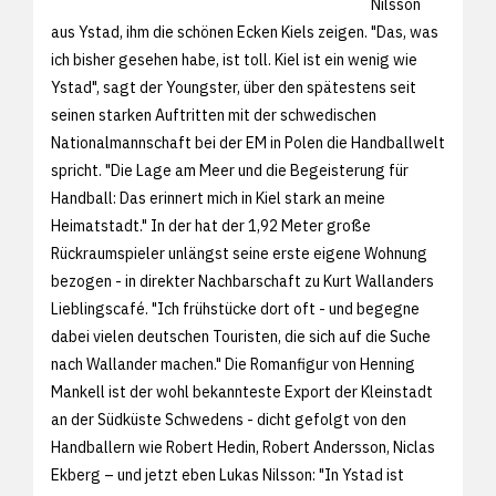
Nilsson
aus Ystad, ihm die schönen Ecken Kiels zeigen. "Das, was
ich bisher gesehen habe, ist toll. Kiel ist ein wenig wie
Ystad", sagt der Youngster, über den spätestens seit
seinen starken Auftritten mit der schwedischen
Nationalmannschaft bei der EM in Polen die Handballwelt
spricht. "Die Lage am Meer und die Begeisterung für
Handball: Das erinnert mich in Kiel stark an meine
Heimatstadt." In der hat der 1,92 Meter große
Rückraumspieler unlängst seine erste eigene Wohnung
bezogen - in direkter Nachbarschaft zu Kurt Wallanders
Lieblingscafé. "Ich frühstücke dort oft - und begegne
dabei vielen deutschen Touristen, die sich auf die Suche
nach Wallander machen." Die Romanfigur von Henning
Mankell ist der wohl bekannteste Export der Kleinstadt
an der Südküste Schwedens - dicht gefolgt von den
Handballern wie Robert Hedin, Robert Andersson, Niclas
Ekberg – und jetzt eben Lukas Nilsson: "In Ystad ist