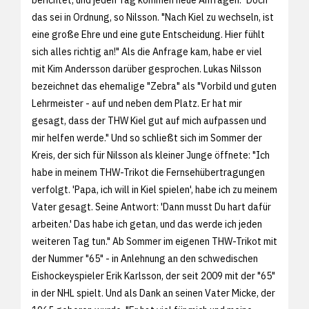
das sei in Ordnung, so Nilsson. "Nach Kiel zu wechseln, ist
eine große Ehre und eine gute Entscheidung. Hier fühlt
sich alles richtig an!" Als die Anfrage kam, habe er viel
mit Kim Andersson darüber gesprochen. Lukas Nilsson
bezeichnet das ehemalige "Zebra" als "Vorbild und guten
Lehrmeister - auf und neben dem Platz. Er hat mir
gesagt, dass der THW Kiel gut auf mich aufpassen und
mir helfen werde." Und so schließt sich im Sommer der
Kreis, der sich für Nilsson als kleiner Junge öffnete: "Ich
habe in meinem THW-Trikot die Fernsehübertragungen
verfolgt. 'Papa, ich will in Kiel spielen', habe ich zu meinem
Vater gesagt. Seine Antwort: 'Dann musst Du hart dafür
arbeiten.' Das habe ich getan, und das werde ich jeden
weiteren Tag tun." Ab Sommer im eigenen THW-Trikot mit
der Nummer "65" - in Anlehnung an den schwedischen
Eishockeyspieler Erik Karlsson, der seit 2009 mit der "65"
in der NHL spielt. Und als Dank an seinen Vater Micke, der