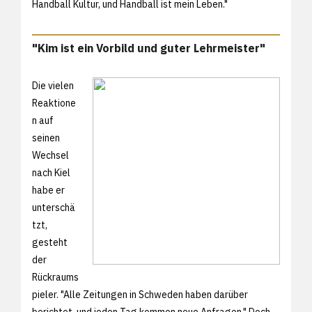
Handball Kultur, und Handball ist mein Leben."
"Kim ist ein Vorbild und guter Lehrmeister"
Die vielen
Reaktione
n auf
seinen
Wechsel
nach Kiel
habe er
unterschä
tzt,
gesteht
der
Rückraums
pieler. "Alle Zeitungen in Schweden haben darüber
berichtet, und jeden Tag kommen neue Anfragen." Doch