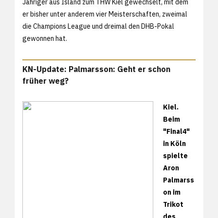
Jähriger aus Island zum THW Kiel gewechselt, mit dem
er bisher unter anderem vier Meisterschaften, zweimal
die Champions League und dreimal den DHB-Pokal
gewonnen hat.
KN-Update: Palmarsson: Geht er schon
früher weg?
Kiel.
Beim
"Final4"
in Köln
spielte
Aron
Palmarss
on im
Trikot
des