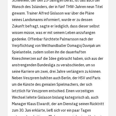
Schwenker, der den 23-Jährigen berät, ist das auch der
Wunsch des Isländers, der in fünf THW-Jahren neun Titel
gewann. Trainer Alfred Gislason war über die Pläne
seines Landsmanns informiert, wurde er zu dessen
Zukunft befragt, sagte er lediglich, dass dieser selbst
wissen müsse, was er mit seinem Leben anzufangen
gedenke. Offenbar fürchtete Palmarsson nach der
Verpflichtung von Welthandballer Domagoj Duvnjak um
Spielanteile, zudem sollen ihn die dauerhaften
Knieschmerzen auf die Idee gebracht haben, sich aus der
anstrengenden Bundesliga zu verabschieden, um so
seine Karriere um zwei, drei Jahre verlängern zu können.
Neben Veszprem buhlten auch Berlin, der HSV und Paris
um die Künste des genialen Spielmachers, der sich
letztlich für Veszprem entschied. Einen vorzeitigen
Wechsel lehnte Gislason bislang kategorisch ab, auch
Manager Klaus Elwardt, der am Dienstag seinen Rücktritt
zum 30. Juni erklärte, ließ sich vor ein paar Tagen