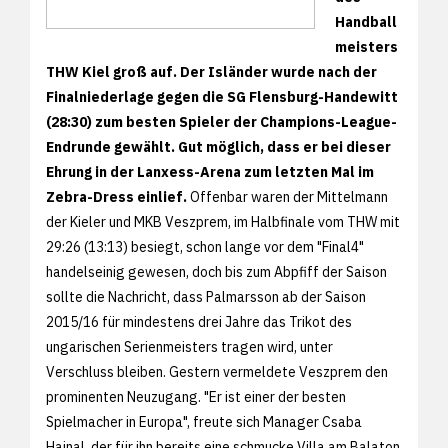
Handball
meisters
THW Kiel groß auf. Der Isländer wurde nach der
Finalniederlage gegen die SG Flensburg-Handewitt
(28:30) zum besten Spieler der Champions-League-
Endrunde gewählt. Gut möglich, dass er bei dieser
Ehrung in der Lanxess-Arena zum letzten Mal im
Zebra-Dress einlief.
Offenbar waren der Mittelmann
der Kieler und MKB Veszprem, im Halbfinale vom THW mit
29:26 (13:13) besiegt, schon lange vor dem "Final4"
handelseinig gewesen, doch bis zum Abpfiff der Saison
sollte die Nachricht, dass Palmarsson ab der Saison
2015/16 für mindestens drei Jahre das Trikot des
ungarischen Serienmeisters tragen wird, unter
Verschluss bleiben. Gestern vermeldete Veszprem den
prominenten Neuzugang. "Er ist einer der besten
Spielmacher in Europa", freute sich Manager Csaba
Hajnal, der für ihn bereits eine schmucke Villa am Balaton