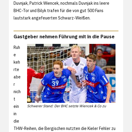
Duvnjak, Patrick Wiencek, nochmals Duvnjak ins leere
BHC-Tor und Bilyk trafen für die von gut 500 Fans
lautstark angefeuerten Schwarz-Weißen.
Gastgeber nehmen Führung mit in die Pause
Ruh
e
keh
rte
abe
r
nich
t
ein
Schwerer Stand: Der BHC setzte Wiencek & Co zu
in
die
THW-Reihen, die Bergischen nutzten die Kieler Fehler zu