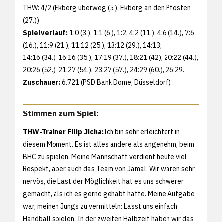
THW: 4/2 (Ekberg überweg (5.), Ekberg an den Pfosten
(27.))
Spielverlauf:
1:0 (3.), 1:1 (6.), 1:2, 4:2 (11.), 4:6 (14.), 7:6
(16.), 11:9 (21.), 11:12 (25.), 13:12 (29.), 14:13;
14:16 (34.), 16:16 (35.), 17:19 (37.), 18:21 (42), 20:22 (44.),
20:26 (52.), 21:27 (54.), 23:27 (57.), 24:29 (60.), 26:29.
Zuschauer:
6.721 (PSD Bank Dome, Düsseldorf)
Stimmen zum Spiel:
THW-Trainer Filip Jicha:
Ich bin sehr erleichtert in
diesem Moment. Es ist alles andere als angenehm, beim
BHC zu spielen. Meine Mannschaft verdient heute viel
Respekt, aber auch das Team von Jamal. Wir waren sehr
nervös, die Last der Möglichkeit hat es uns schwerer
gemacht, als ich es gerne gehabt hätte. Meine Aufgabe
war, meinen Jungs zu vermitteln: Lasst uns einfach
Handball spielen. In der zweiten Halbzeit haben wir das