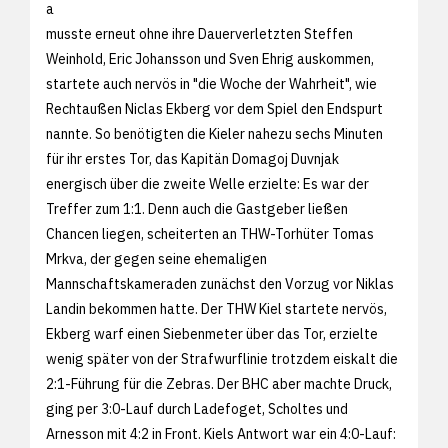
a
musste erneut ohne ihre Dauerverletzten Steffen
Weinhold, Eric Johansson und Sven Ehrig auskommen,
startete auch nervös in "die Woche der Wahrheit", wie
Rechtaußen Niclas Ekberg vor dem Spiel den Endspurt
nannte. So benötigten die Kieler nahezu sechs Minuten
für ihr erstes Tor, das Kapitän Domagoj Duvnjak
energisch über die zweite Welle erzielte: Es war der
Treffer zum 1:1. Denn auch die Gastgeber ließen
Chancen liegen, scheiterten an THW-Torhüter Tomas
Mrkva, der gegen seine ehemaligen
Mannschaftskameraden zunächst den Vorzug vor Niklas
Landin bekommen hatte. Der THW Kiel startete nervös,
Ekberg warf einen Siebenmeter über das Tor, erzielte
wenig später von der Strafwurflinie trotzdem eiskalt die
2:1-Führung für die Zebras. Der BHC aber machte Druck,
ging per 3:0-Lauf durch Ladefoget, Scholtes und
Arnesson mit 4:2 in Front. Kiels Antwort war ein 4:0-Lauf: