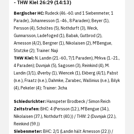
- THW Kiel 26:29 (14:13)
Bergischer HC:
Rudeck (46.-60. und 1 Siebenmeter, 1
Parade), Johannesson (1.-46., 8 Paraden); Beyer (1),
Persson (4), Scholtes (5), Nothdurft (3), Weck,
Gunnarsson, Ladefoged (1), Babak, Gutbrod (2),
Arnesson (4/2), Bergner (1), Nikolaisen (2), M’Bengue,
Stutzke (2); Trainer: Naji
THW Kiel:
N. Landin (21.-60., 7/1 Paraden), Mrkva (1.-21.,
4 Paraden); Duvnjak (5), Sagosen (3), Reinkind (4), M.
Landin (3/1), Øverby (1), Wiencek (1), Ekberg (4/1), Pabst
(n.e.), Fraatz (n.e.), Dahmke, Zarabec, Wallinius (n.e.), Bilyk
(4), Pekeler (4); Trainer: Jicha
Schiedsrichter:
Hanspeter Brodbeck / Simon Reich
Zeitstrafen:
BHC: 4 (Persson (12.), M’Bengue (34.),
Nikolaisen (37.), Nothdurft (40.)) / THW: 2 (Duvnjak (22.),
Reinkind (59.))
Siebenmeter:
BHC: 2/1 (Landin hält Arnesson (22.)) /