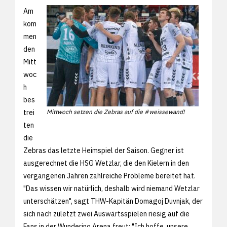
Am
kom
men
den
Mitt
woc
h
bes
trei
Mittwoch setzen die Zebras auf die #weissewand!
ten
die
Zebras das letzte Heimspiel der Saison. Gegner ist
ausgerechnet die HSG Wetzlar, die den Kielern in den
vergangenen Jahren zahlreiche Probleme bereitet hat.
"Das wissen wir natürlich, deshalb wird niemand Wetzlar
unterschätzen", sagt THW-Kapitän Domagoj Duvnjak, der
sich nach zuletzt zwei Auswärtsspielen riesig auf die
Fans in der Wunderino Arena freut: "Ich hoffe, unsere