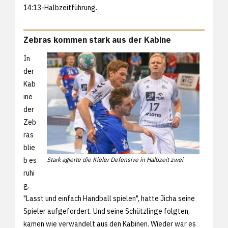
14:13-Halbzeitführung.
Zebras kommen stark aus der Kabine
In
der
Kab
ine
der
Zeb
ras
blie
b es
Stark agierte die Kieler Defensive in Halbzeit zwei
ruhi
g.
"Lasst und einfach Handball spielen", hatte Jicha seine
Spieler aufgefordert. Und seine Schützlinge folgten,
kamen wie verwandelt aus den Kabinen. Wieder war es