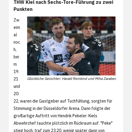
THW Kiel nach Sechs-Tore-Führung zu zwei
Punkten
Zw
eim
al
noc
h,
bei
m
19:
21
Glückliche Gesichter: Harald Reinkind und Miha Zarabec
und
20:
22, waren die Gastgeber auf Tuchfühlung, sorgten für
Stimmung in der Düsseldorfer Arena. Dann folgte der
großartige Auftritt von Hendrik Pekeler: Kiels
Abwehrchef tauchte plötzlich im Rückraum auf. "Peke"
stieg hoch, traf zum 23:20, wenig später dann von