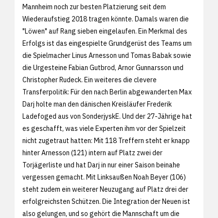
Mannheim noch zur besten Platzierung seit dem
Wiederaufstieg 2018 tragen könnte. Damals waren die
"Löwen" auf Rang sieben eingelaufen. Ein Merkmal des
Erfolgs ist das eingespielte Grundgerüst des Teams um
die Spielmacher Linus Arnesson und Tomas Babak sowie
die Urgesteine Fabian Gutbrod, Arnor Gunnarsson und
Christopher Rudeck. Ein weiteres die clevere
Transferpolitik: Für den nach Berlin abgewanderten Max
Darj holte man den dänischen Kreisläufer Frederik
Ladefoged aus von SonderjyskE. Und der 27-Jährige hat
es geschafft, was viele Experten ihm vor der Spielzeit
nicht zugetraut hatten: Mit 118 Treffern steht er knapp
hinter Arnesson (121) intern auf Platz zwei der
Torjägerliste und hat Darj in nur einer Saison beinahe
vergessen gemacht. Mit Linksaußen Noah Beyer (106)
steht zudem ein weiterer Neuzugang auf Platz drei der
erfolgreichsten Schützen. Die Integration der Neuen ist
also gelungen, und so gehört die Mannschaft um die