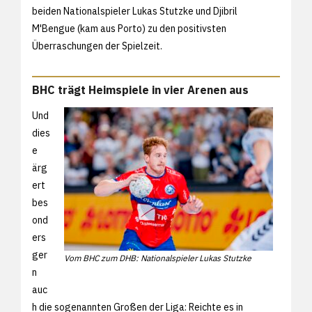
beiden Nationalspieler Lukas Stutzke und Djibril
M'Bengue (kam aus Porto) zu den positivsten
Überraschungen der Spielzeit.
BHC trägt Heimspiele in vier Arenen aus
Und
dies
e
ärg
ert
bes
ond
ers
ger
Vom BHC zum DHB: Nationalspieler Lukas Stutzke
n
auc
h die sogenannten Großen der Liga: Reichte es in