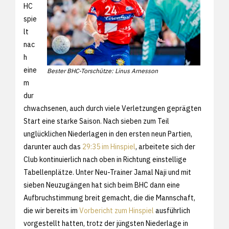
HC
spie
lt
nac
h
eine
Bester BHC-Torschütze: Linus Arnesson
m
dur
chwachsenen, auch durch viele Verletzungen geprägten
Start eine starke Saison. Nach sieben zum Teil
unglücklichen Niederlagen in den ersten neun Partien,
darunter auch das
29:35 im Hinspiel
, arbeitete sich der
Club kontinuierlich nach oben in Richtung einstellige
Tabellenplätze. Unter Neu-Trainer Jamal Naji und mit
sieben Neuzugängen hat sich beim BHC dann eine
Aufbruchstimmung breit gemacht, die die Mannschaft,
die wir bereits im
Vorbericht zum Hinspiel
ausführlich
vorgestellt hatten, trotz der jüngsten Niederlage in