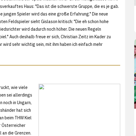
usverkauftes Haus: "Das ist die schwerste Gruppe, die es je gab.
e jungen Spieler wird das eine große Erfahrung." Die neue
en Feldspieler sieht Gislason kritisch: "Die eh schon hohe
iedsrichter wird dadurch noch höher. Die neuen Regeln
iel." Auch deshalb freue er sich, Christian Zeitz im Kader zu
 wird sehr wichtig sein, mit ihm haben ich einfach mehr
ruckt, wie viele
en sei allerdings
n noch in Ungarn,
kshänder hat sich
an beim THW Kiel
r Österreicher
 an die Grenzen.