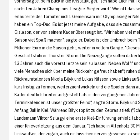
vorhersagte, beim Blick in die Kristallkugel. "Ich habe auch mit
nächsten Jahren Champions-League-Sieger wird." Wie oft das sei
erläuterte der Torhüter nicht. Gemeinsam mit Olympiasieger Nik
haben ein Top-Duo. Es ist jetzt meine Aufgabe, dass sie zusamme
Gislason, der von seinem Kader überzeugt ist. "Wir haben viel me
Saison viel Spaß machen", sagte er. Dabei ist der Umbruch beim 
Millionen Euro in die Saison geht, weiter in vollem Gange. "Diese
Geschäftsführer Thorsten Storm. Die Neuzugänge sollen dabei hel
13 Jahren auch die vorerst letzte sein zu lassen. Neben Wolff und
viele Menschen sich über meine Rückkehr gefreut haben") ruhen 
Rückraumtalenten Nikola Bilyk und Lukas Nilsson sowie Linksauß
kurzfristig zu formen, weiterzuentwickeln und die Spieler dann auc
Kader deutlich breiter aufgestellt als in den vergangenen Jahren,
Terminkalender ist unser größter Feind", sagte Storm. Bilyk und S
Anfang Juli in Kiel. Während Bilyk topfit zu den Zebras stieß ("I
Landsmann Viktor Szilagyi eine erste Kiel-Einführung erhielt, l
einer Knieverletzung aus dem Januar. "Ich habe in Altenholz 30 M
Linksaußen, der zugab, auch ein bisschen nervös gewesen zu sein,