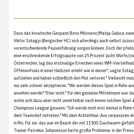
Dass das kroatische Gespann Boris Milosevic/Matija Gubica zun
Viktor Szilagyi (Bergischer HC) sich allerdings auch selbst zuzus
vorentscheidende Pausenführung sorgen können. Doch der pfeil
eine erschreckende Erfolgsquote von 25 Prozent (acht Würfe/zwe
Österreicher, lag das erstmalige Erreichen eines WM-Viertelfinals
Offensivfouls in einer Halbzeit erlebt wie in dieser", sagte Szil
aufziehen und haben schließlich den Mut verloren." Vielleicht mü
nur sehr schwer akzeptieren. "Wir werden dieses Spiel in Ruhe ana
ansehen werde? "Eher nicht." Für den genialen Mittelmann war das
wolle sich dazu aber nicht unmittelbar nach einem solchen Spiel
Champions League gewann. "Ich werde mich erst einmal in Ruhe 
dem Teamchef mitteilen." Mit dem Achtelfinal-Aus verpassten die
in Rio. Für sie, das war im Bauch der mit 11500 Zuschauern gefül
Trainer Patrekur Johanesson hatte große Probleme, in der Presse