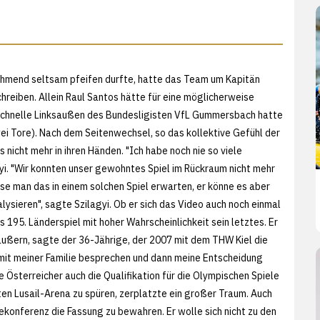
ehmend seltsam pfeifen durfte, hatte das Team um Kapitän
chreiben. Allein Raul Santos hätte für eine möglicherweise
schnelle Linksaußen des Bundesligisten VfL Gummersbach hatte
i Tore). Nach dem Seitenwechsel, so das kollektive Gefühl der
 nicht mehr in ihren Händen. "Ich habe noch nie so viele
agyi. "Wir konnten unser gewohntes Spiel im Rückraum nicht mehr
sse man das in einem solchen Spiel erwarten, er könne es aber
lysieren", sagte Szilagyi. Ob er sich das Video auch noch einmal
 195. Länderspiel mit hoher Wahrscheinlichkeit sein letztes. Er
 äußern, sagte der 36-Jährige, der 2007 mit dem THW Kiel die
mit meiner Familie besprechen und dann meine Entscheidung
 Österreicher auch die Qualifikation für die Olympischen Spiele
lten Lusail-Arena zu spüren, zerplatzte ein großer Traum. Auch
konferenz die Fassung zu bewahren. Er wolle sich nicht zu den