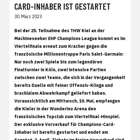
CARD-INHABER IST GESTARTET
30. März 2023
Bei der 25. Teilnahme des THW Kiel an der
Machineseeker EHF Champions League kommt es im
Viertelfinale erneut zum Kracher gegen die
französische Millionentruppe Paris Saint-Germain:
Nur noch zwei Spiele bis zum legendären
Finalturnier in Köln, zwei intensive Partien
zwischen zwei Teams, die sich in der Vergangenheit
bereits Duelle mit feiner Offensiv-Klinge und
brachialem Abwehrkampf geliefert haben.
Voraussichtlich am Mittwoch, 10. Mai, empfangen
die Kieler in der Wunderino Arena den
französischen Topclub zum Viertelfinal-Hinspiel.
Der exklusive Vorverkauf für Champions-Card-
Inhaber ist bereits gestartet und endet am
Sonntag, 2. April. Tickets im freien Vorverkauf sind