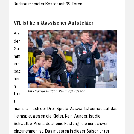
Rückraumspieler Köster mit 99 Toren.
VfL ist kein klassischer Aufsteiger
Bei
den
Gu
mm
ers
bac
her
n
VfL-Trainer Gudjon Valur Sigurdsson
freu
t
man sich nach der Drei-Spiele-Auswärtstournee auf das
Heimspiel gegen die Kieler. Kein Wunder, ist die
Schwalbe-Arena doch eine Festung, die nur schwer
einzunehmen ist. Das mussten in dieser Saison unter