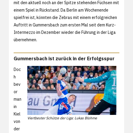
mit den aktuell noch an der Spitze stehenden Füchsen mit
einem Spiel in Rückstand. Da Berlin am Wochenende
spielfrei ist, könnten die Zebras mit einem erfolgreichen
Auftritt in Gummersbach zum ersten Mal seit dem Kurz-
Intermezzo im Dezember wieder die Führung in der Liga
übernehmen.
Gummersbach ist zurück in der Erfolgsspur
Doc
h
bev
or
man
in
Kiel
Viertbester Schütze der Liga: Lukas Blohme
von
der