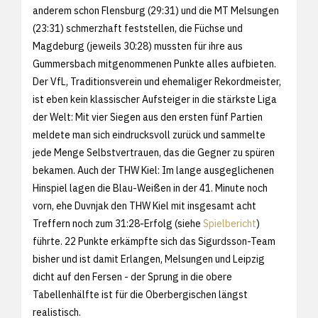
anderem schon Flensburg (29:31) und die MT Melsungen
(23:31) schmerzhaft feststellen, die Füchse und
Magdeburg (jeweils 30:28) mussten für ihre aus
Gummersbach mitgenommenen Punkte alles aufbieten.
Der VfL, Traditionsverein und ehemaliger Rekordmeister,
ist eben kein klassischer Aufsteiger in die stärkste Liga
der Welt: Mit vier Siegen aus den ersten fünf Partien
meldete man sich eindrucksvoll zurück und sammelte
jede Menge Selbstvertrauen, das die Gegner zu spüren
bekamen. Auch der THW Kiel: Im lange ausgeglichenen
Hinspiel lagen die Blau-Weißen in der 41. Minute noch
vorn, ehe Duvnjak den THW Kiel mit insgesamt acht
Treffern noch zum 31:28-Erfolg (siehe
Spielbericht
)
führte. 22 Punkte erkämpfte sich das Sigurdsson-Team
bisher und ist damit Erlangen, Melsungen und Leipzig
dicht auf den Fersen - der Sprung in die obere
Tabellenhälfte ist für die Oberbergischen längst
realistisch.