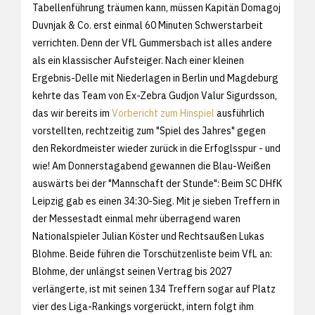
Tabellenführung träumen kann, müssen Kapitän Domagoj
Duvnjak & Co. erst einmal 60 Minuten Schwerstarbeit
verrichten. Denn der VfL Gummersbach ist alles andere
als ein klassischer Aufsteiger. Nach einer kleinen
Ergebnis-Delle mit Niederlagen in Berlin und Magdeburg
kehrte das Team von Ex-Zebra Gudjon Valur Sigurdsson,
das wir bereits im
Vorbericht zum Hinspiel
ausführlich
vorstellten, rechtzeitig zum "Spiel des Jahres" gegen
den Rekordmeister wieder zurück in die Erfoglsspur - und
wie! Am Donnerstagabend gewannen die Blau-Weißen
auswärts bei der "Mannschaft der Stunde": Beim SC DHfK
Leipzig gab es einen 34:30-Sieg. Mit je sieben Treffern in
der Messestadt einmal mehr überragend waren
Nationalspieler Julian Köster und Rechtsaußen Lukas
Blohme. Beide führen die Torschützenliste beim VfL an:
Blohme, der unlängst seinen Vertrag bis 2027
verlängerte, ist mit seinen 134 Treffern sogar auf Platz
vier des Liga-Rankings vorgerückt, intern folgt ihm