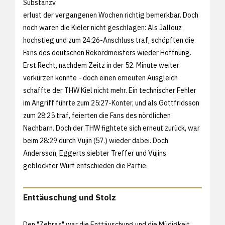
Substanzv
erlust der vergangenen Wochen richtig bemerkbar. Doch
noch waren die Kieler nicht geschlagen: Als Jallouz
hochstieg und zum 24:26-Anschluss traf, schöpften die
Fans des deutschen Rekordmeisters wieder Hoffnung.
Erst Recht, nachdem Zeitz in der 52. Minute weiter
verkürzen konnte - doch einen erneuten Ausgleich
schaffte der THW Kiel nicht mehr. Ein technischer Fehler
im Angriff führte zum 25:27-Konter, und als Gottfridsson
zum 28:25 traf, feierten die Fans des nördlichen
Nachbarn. Doch der THW fightete sich erneut zurück, war
beim 28:29 durch Vujin (57.) wieder dabei. Doch
Andersson, Eggerts siebter Treffer und Vujins
geblockter Wurf entschieden die Partie.
Enttäuschung und Stolz
Den "Zebras" war die Enttäuschung und die Müdigkeit