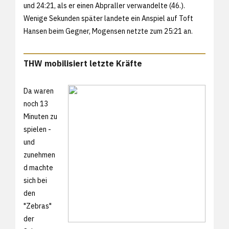
und 24:21, als er einen Abpraller verwandelte (46.).
Wenige Sekunden später landete ein Anspiel auf Toft
Hansen beim Gegner, Mogensen netzte zum 25:21 an.
THW mobilisiert letzte Kräfte
Da waren
noch 13
Minuten zu
spielen -
und
zunehmen
d machte
sich bei
den
"Zebras"
der