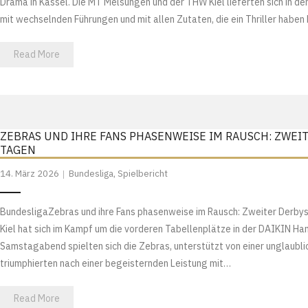
Drama in Kassel. Die MT Melsungen und der THW Kiel lieferten sich in d
mit wechselnden Führungen und mit allen Zutaten, die ein Thriller habe
Read More
ZEBRAS UND IHRE FANS PHASENWEISE IM RAUSCH: ZWEI
TAGEN
14. März 2026
Bundesliga
,
Spielbericht
BundesligaZebras und ihre Fans phasenweise im Rausch: Zweiter Derby
Kiel hat sich im Kampf um die vorderen Tabellenplätze in der DAIKIN 
Samstagabend spielten sich die Zebras, unterstützt von einer unglaubl
triumphierten nach einer begeisternden Leistung mit…
Read More