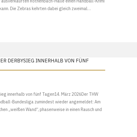
er ausverkauften Rothenbach-Halle einen Handball-Krimi
n kann. Die Zebras kehrten dabei gleich zweimal…
TER DERBYSIEG INNERHALB VON FÜNF
sieg innerhalb von fünf Tagen14. März 2026Der THW
Handball-Bundesliga zumindest wieder angemeldet: Am
ichen „weißen Wand“, phasenweise in einen Rausch und