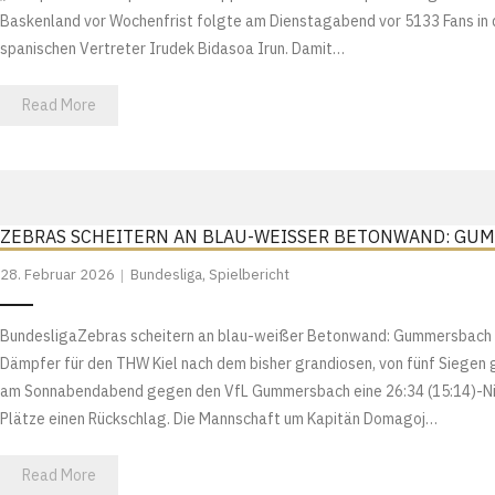
Baskenland vor Wochenfrist folgte am Dienstagabend vor 5133 Fans in 
spanischen Vertreter Irudek Bidasoa Irun. Damit…
Read More
ZEBRAS SCHEITERN AN BLAU-WEISSER BETONWAND: GUM
28. Februar 2026
Bundesliga
,
Spielbericht
BundesligaZebras scheitern an blau-weißer Betonwand: Gummersbach e
Dämpfer für den THW Kiel nach dem bisher grandiosen, von fünf Siegen g
am Sonnabendabend gegen den VfL Gummersbach eine 26:34 (15:14)-Nie
Plätze einen Rückschlag. Die Mannschaft um Kapitän Domagoj…
Read More