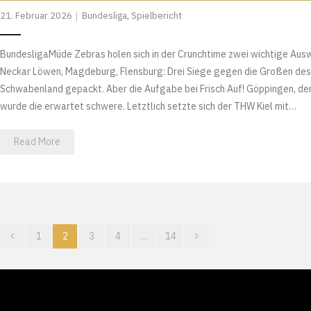
21. Februar 2026
Bundesliga
,
Spielbericht
BundesligaMüde Zebras holen sich in der Crunchtime zwei wichtige Aus
Neckar Löwen, Magdeburg, Flensburg: Drei Siege gegen die Großen des 
Schwabenland gepackt. Aber die Aufgabe bei Frisch Auf! Göppingen, d
wurde die erwartet schwere. Letztlich setzte sich der THW Kiel mit…
Read More
1
2
3
4
…
14