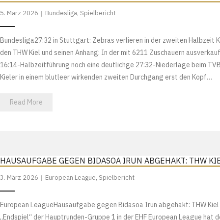
5. März 2026
Bundesliga
,
Spielbericht
Bundesliga27:32 in Stuttgart: Zebras verlieren in der zweiten Halbzei
den THW Kiel und seinen Anhang: In der mit 6211 Zuschauern ausverkau
16:14-Halbzeitführung noch eine deutlichge 27:32-Niederlage beim TVB
Kieler in einem blutleer wirkenden zweiten Durchgang erst den Kopf…
Read More
HAUSAUFGABE GEGEN BIDASOA IRUN ABGEHAKT: THW KI
3. März 2026
European League
,
Spielbericht
European LeagueHausaufgabe gegen Bidasoa Irun abgehakt: THW Kiel b
„Endspiel“ der Hauptrunden-Gruppe 1 in der EHF European League hat 