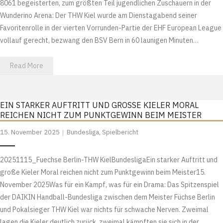
8061 begeisterten, zum größten Teil jugendlichen Zuschauern in der
Wunderino Arena: Der THW Kiel wurde am Dienstagabend seiner
Favoritenrolle in der vierten Vorrunden-Partie der EHF European League
vollauf gerecht, bezwang den BSV Bern in 60 launigen Minuten…
Read More
EIN STARKER AUFTRITT UND GROSSE KIELER MORAL R
EICHEN NICHT ZUM PUNKTGEWINN BEIM MEISTER
15. November 2025
Bundesliga
,
Spielbericht
20251115_Fuechse Berlin-THW KielBundesligaEin starker Auftritt und
große Kieler Moral reichen nicht zum Punktgewinn beim Meister15.
November 2025Was für ein Kampf, was für ein Drama: Das Spitzenspiel
der DAIKIN Handball-Bundesliga zwischen dem Meister Füchse Berlin
und Pokalsieger THW Kiel war nichts für schwache Nerven. Zweimal
lagen die Kieler deutlich zurück, zweimal kämpften sie sich in der…