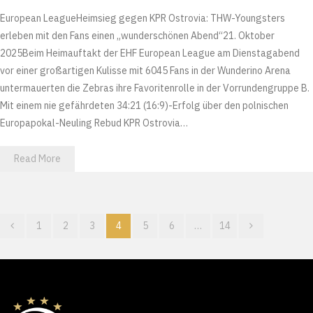
European LeagueHeimsieg gegen KPR Ostrovia: THW-Youngsters
erleben mit den Fans einen „wunderschönen Abend“21. Oktober
2025Beim Heimauftakt der EHF European League am Dienstagabend
vor einer großartigen Kulisse mit 6045 Fans in der Wunderino Arena
untermauerten die Zebras ihre Favoritenrolle in der Vorrundengruppe B.
Mit einem nie gefährdeten 34:21 (16:9)-Erfolg über den polnischen
Europapokal-Neuling Rebud KPR Ostrovia…
Read More
1
2
3
4
5
6
…
14