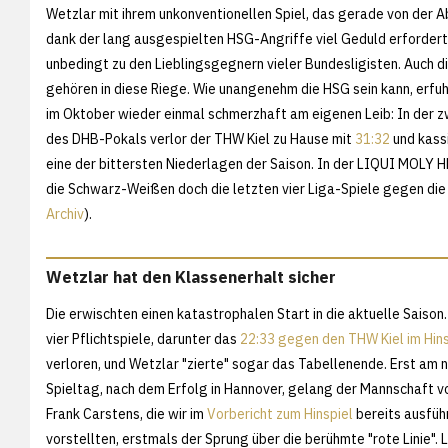
Wetzlar mit ihrem unkonventionellen Spiel, das gerade von der 
dank der lang ausgespielten HSG-Angriffe viel Geduld erfordert,
unbedingt zu den Lieblingsgegnern vieler Bundesligisten. Auch di
gehören in diese Riege. Wie unangenehm die HSG sein kann, erfu
im Oktober wieder einmal schmerzhaft am eigenen Leib: In der 
des DHB-Pokals verlor der THW Kiel zu Hause mit
31:32
und kass
eine der bittersten Niederlagen der Saison. In der LIQUI MOLY 
die Schwarz-Weißen doch die letzten vier Liga-Spiele gegen die
Archiv
).
Wetzlar hat den Klassenerhalt sicher
Die erwischten einen katastrophalen Start in die aktuelle Saison.
vier Pflichtspiele, darunter das
22:33 gegen den THW Kiel im Hins
verloren, und Wetzlar "zierte" sogar das Tabellenende. Erst am 
Spieltag, nach dem Erfolg in Hannover, gelang der Mannschaft v
Frank Carstens, die wir im
Vorbericht zum Hinspiel
bereits ausführ
vorstellten, erstmals der Sprung über die berühmte "rote Linie". L