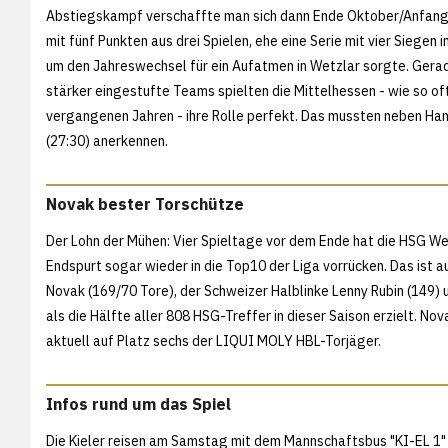
Abstiegskampf verschaffte man sich dann Ende Oktober/Anfan
mit fünf Punkten aus drei Spielen, ehe eine Serie mit vier Siegen i
um den Jahreswechsel für ein Aufatmen in Wetzlar sorgte. Ger
stärker eingestufte Teams spielten die Mittelhessen - wie so oft
vergangenen Jahren - ihre Rolle perfekt. Das mussten neben Ha
(27:30) anerkennen.
Novak bester Torschütze
Der Lohn der Mühen: Vier Spieltage vor dem Ende hat die HSG We
Endspurt sogar wieder in die Top10 der Liga vorrücken. Das ist
Novak (169/70 Tore), der Schweizer Halblinke Lenny Rubin (149
als die Hälfte aller 808 HSG-Treffer in dieser Saison erzielt. Nov
aktuell auf Platz sechs der LIQUI MOLY HBL-Torjäger.
Infos rund um das Spiel
Die Kieler reisen am Samstag mit dem Mannschaftsbus "KI-EL 1"