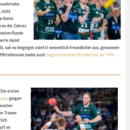
Abwehrreihe
 nicht
e Kieler
hren die Zebras
zweiten Runde
ierte damit
HBL sah es hingegen zuletzt wesentlich freundlicher aus, gewannen
 Mittelhessen (siehe auch
Gegnerstatistik HSG Wetzlar im THW-
 Die ersten
piel
, gingen
neunten
on Trainer
lich
uft im