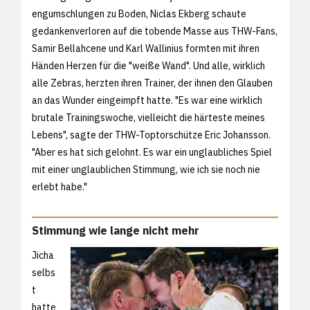
engumschlungen zu Boden, Niclas Ekberg schaute
gedankenverloren auf die tobende Masse aus THW-Fans,
Samir Bellahcene und Karl Wallinius formten mit ihren
Händen Herzen für die "weiße Wand". Und alle, wirklich
alle Zebras, herzten ihren Trainer, der ihnen den Glauben
an das Wunder eingeimpft hatte. "Es war eine wirklich
brutale Trainingswoche, vielleicht die härteste meines
Lebens", sagte der THW-Toptorschütze Eric Johansson.
"Aber es hat sich gelohnt. Es war ein unglaubliches Spiel
mit einer unglaublichen Stimmung, wie ich sie noch nie
erlebt habe."
Stimmung wie lange nicht mehr
Jicha
selbs
t
hatte