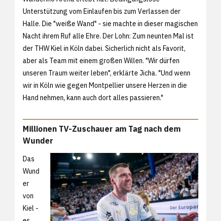
Unterstützung vom Einlaufen bis zum Verlassen der
Halle. Die "weiße Wand" - sie machte in dieser magischen
Nacht ihrem Ruf alle Ehre. Der Lohn: Zum neunten Mal ist
der THW Kiel in Köln dabei. Sicherlich nicht als Favorit,
aber als Team mit einem großen Willen. "Wir dürfen
unseren Traum weiter leben", erklärte Jicha. "Und wenn
wir in Köln wie gegen Montpellier unsere Herzen in die
Hand nehmen, kann auch dort alles passieren."
Millionen TV-Zuschauer am Tag nach dem
Wunder
Das
Wund
er
von
Kiel -
es