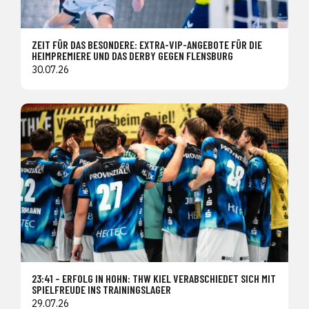
ZEIT FÜR DAS BESONDERE: EXTRA-VIP-ANGEBOTE FÜR DIE
HEIMPREMIERE UND DAS DERBY GEGEN FLENSBURG
30.07.26
23:41 – ERFOLG IN HOHN: THW KIEL VERABSCHIEDET SICH MIT
SPIELFREUDE INS TRAININGSLAGER
29.07.26