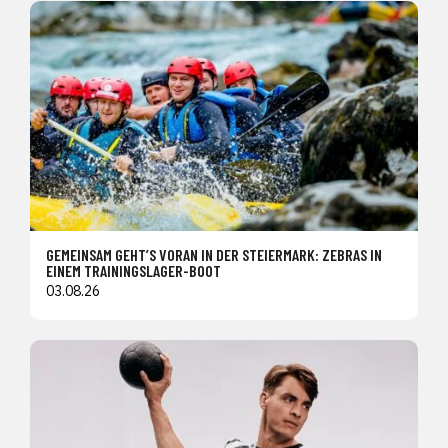
GEMEINSAM GEHT’S VORAN IN DER STEIERMARK: ZEBRAS IN
EINEM TRAININGSLAGER-BOOT
03.08.26