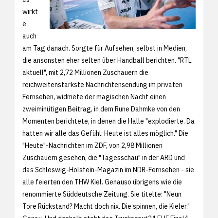
wirkt
e
auch
am Tag danach. Sorgte für Aufsehen, selbst in Medien,
die ansonsten eher selten über Handball berichten. "RTL
aktuell", mit 2,72 Millionen Zuschauern die
reichweitenstärkste Nachrichtensendung im privaten
Fernsehen, widmete der magischen Nacht einen
zweiminütigen Beitrag, in dem Rune Dahmke von den
Momenten berichtete, in denen die Halle "explodierte. Da
hatten wir alle das Gefühl: Heute ist alles möglich." Die
"Heute"-Nachrichten im ZDF, von 2,98 Millionen
Zuschauern gesehen, die "Tagesschau" in der ARD und
das Schleswig-Holstein-Magazin im NDR-Fernsehen - sie
alle feierten den THW Kiel. Genauso übrigens wie die
renommierte Süddeutsche Zeitung. Sie titelte: "Neun
Tore Rückstand? Macht doch nix. Die spinnen, die Kieler."