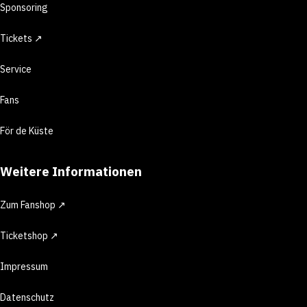
Sponsoring
Tickets ↗
Service
Fans
För de Küste
Weitere Informationen
Zum Fanshop ↗
Ticketshop ↗
Impressum
Datenschutz