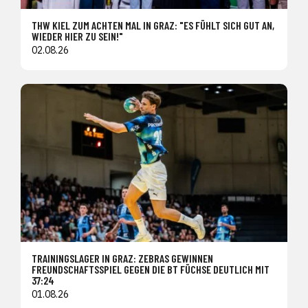
THW KIEL ZUM ACHTEN MAL IN GRAZ: "ES FÜHLT SICH GUT AN,
WIEDER HIER ZU SEIN!"
02.08.26
TRAININGSLAGER IN GRAZ: ZEBRAS GEWINNEN
FREUNDSCHAFTSSPIEL GEGEN DIE BT FÜCHSE DEUTLICH MIT
37:24
01.08.26