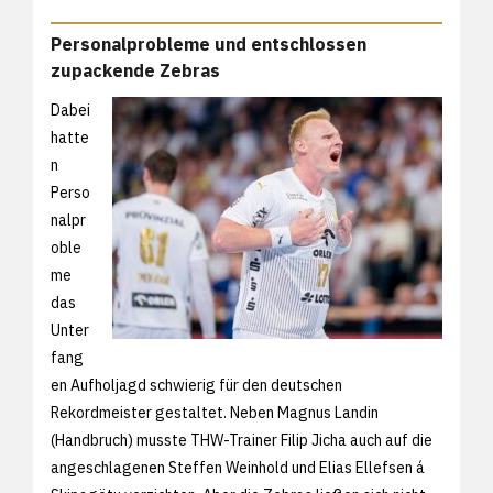
Personalprobleme und entschlossen
zupackende Zebras
Dabei
hatte
n
Perso
nalpr
oble
me
das
Unter
fang
en Aufholjagd schwierig für den deutschen
Rekordmeister gestaltet. Neben Magnus Landin
(Handbruch) musste THW-Trainer Filip Jicha auch auf die
angeschlagenen Steffen Weinhold und Elias Ellefsen á