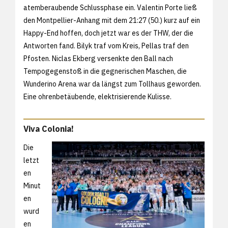
atemberaubende Schlussphase ein. Valentin Porte ließ
den Montpellier-Anhang mit dem 21:27 (50.) kurz auf ein
Happy-End hoffen, doch jetzt war es der THW, der die
Antworten fand. Bilyk traf vom Kreis, Pellas traf den
Pfosten. Niclas Ekberg versenkte den Ball nach
Tempogegenstoß in die gegnerischen Maschen, die
Wunderino Arena war da längst zum Tollhaus geworden.
Eine ohrenbetäubende, elektrisierende Kulisse.
Viva Colonia!
Die
letzt
en
Minut
en
wurd
en