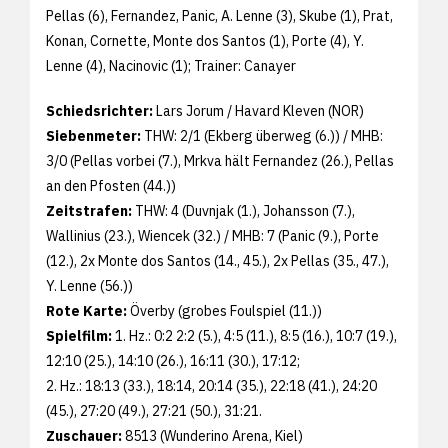
Pellas (6), Fernandez, Panic, A. Lenne (3), Skube (1), Prat,
Konan, Cornette, Monte dos Santos (1), Porte (4), Y.
Lenne (4), Nacinovic (1); Trainer: Canayer
Schiedsrichter:
Lars Jorum / Havard Kleven (NOR)
Siebenmeter:
THW: 2/1 (Ekberg überweg (6.)) / MHB:
3/0 (Pellas vorbei (7.), Mrkva hält Fernandez (26.), Pellas
an den Pfosten (44.))
Zeitstrafen:
THW: 4 (Duvnjak (1.), Johansson (7.),
Wallinius (23.), Wiencek (32.) / MHB: 7 (Panic (9.), Porte
(12.), 2x Monte dos Santos (14., 45.), 2x Pellas (35., 47.),
Y. Lenne (56.))
Rote Karte:
Överby (grobes Foulspiel (11.))
Spielfilm:
1. Hz.: 0:2 2:2 (5.), 4:5 (11.), 8:5 (16.), 10:7 (19.),
12:10 (25.), 14:10 (26.), 16:11 (30.), 17:12;
2. Hz.: 18:13 (33.), 18:14, 20:14 (35.), 22:18 (41.), 24:20
(45.), 27:20 (49.), 27:21 (50.), 31:21.
Zuschauer:
8513 (Wunderino Arena, Kiel)