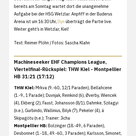
bereits am Sonntag wartet dort die unangenehme
Aufgabe bei der HSG Wetzlar. Anpfiff in der Buderus
Arena ist um 16:30 Uhr,
Dyn
überträgt die Partie live.
Weiter geht’s in Wetzlar, Kiel!
Text: Reimer Plöhn / Fotos: Sascha Klahn
Machineseeker EHF Champions League,
Viertelfinal-Rückspiel: THW Kiel - Montpellier
HB 31:21 (17:12)
THW Kiel:
Mrkva (9.-60., 12/1 Paraden), Bellahcene
(1.-9., 1 Parade); Duvnjak, Reinkind (6), Øverby, Wiencek
(4), Ekberg (2), Faust, Johansson (8/1), Dahmke, Szilagyi
(n.e.), Gurbindo, Wallinius, Bilyk (7), Pekeler (4), á
Skipagötu (n.e.); Trainer: Jicha
Montpellier HB:
Bolzinger (18.-49., 6 Paraden),
Desbonnet (1.-18., 49.-60., 3 Paraden); Karlsson, Simonet,