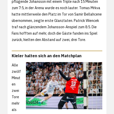
pflügende Johansson mit einem Triple nach 15 Minuten
zum 7:5, in der Arena wurde es noch lauter. Tomas Mrkva
hatte mittlerweile den Platz im Tor von Samir Bellahcene
übernommen, zeigte erste Glanztaten. Patrick Wiencek
traf nach glänzendem Johansson-Anspiel zum 8:5. Die
Fans hofften auf mehr, doch die Gäste fanden ins Spiel
zurück, hielten den Abstand auf zwei, drei Tore.
Kieler halten sich an den Matchplan
Alle
zwölf
Minut
en
zwei
Tore
mehr
als