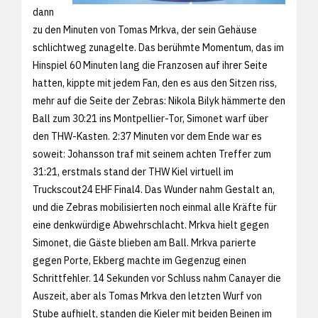
dann
zu den Minuten von Tomas Mrkva, der sein Gehäuse
schlichtweg zunagelte. Das berühmte Momentum, das im
Hinspiel 60 Minuten lang die Franzosen auf ihrer Seite
hatten, kippte mit jedem Fan, den es aus den Sitzen riss,
mehr auf die Seite der Zebras: Nikola Bilyk hämmerte den
Ball zum 30:21 ins Montpellier-Tor, Simonet warf über
den THW-Kasten. 2:37 Minuten vor dem Ende war es
soweit: Johansson traf mit seinem achten Treffer zum
31:21, erstmals stand der THW Kiel virtuell im
Truckscout24 EHF Final4. Das Wunder nahm Gestalt an,
und die Zebras mobilisierten noch einmal alle Kräfte für
eine denkwürdige Abwehrschlacht. Mrkva hielt gegen
Simonet, die Gäste blieben am Ball. Mrkva parierte
gegen Porte, Ekberg machte im Gegenzug einen
Schrittfehler. 14 Sekunden vor Schluss nahm Canayer die
Auszeit, aber als Tomas Mrkva den letzten Wurf von
Stube aufhielt, standen die Kieler mit beiden Beinen im