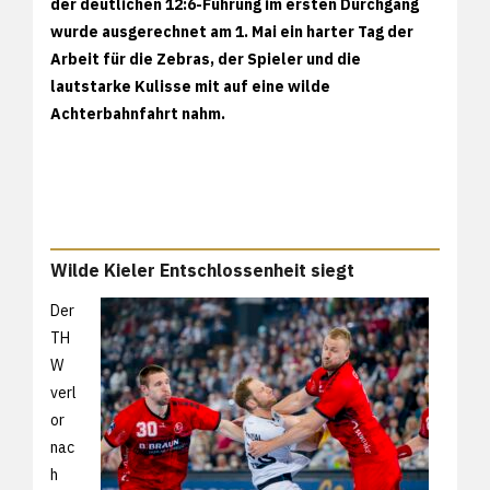
der deutlichen 12:6-Führung im ersten Durchgang
wurde ausgerechnet am 1. Mai ein harter Tag der
Arbeit für die Zebras, der Spieler und die
lautstarke Kulisse mit auf eine wilde
Achterbahnfahrt nahm.
Wilde Kieler Entschlossenheit siegt
Der
TH
W
verl
or
nac
h