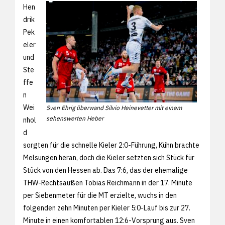
Hen
drik
Pek
eler
und
Ste
ffe
n
Wei
Sven Ehrig überwand Silvio Heinevetter mit einem
sehenswerten Heber
nhol
d
sorgten für die schnelle Kieler 2:0-Führung, Kühn brachte
Melsungen heran, doch die Kieler setzten sich Stück für
Stück von den Hessen ab. Das 7:6, das der ehemalige
THW-Rechtsaußen Tobias Reichmann in der 17. Minute
per Siebenmeter für die MT erzielte, wuchs in den
folgenden zehn Minuten per Kieler 5:0-Lauf bis zur 27.
Minute in einen komfortablen 12:6-Vorsprung aus. Sven