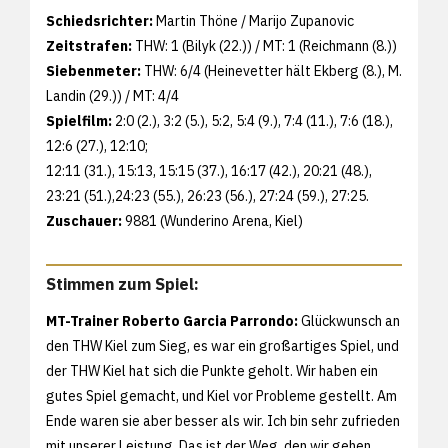
Schiedsrichter:
Martin Thöne / Marijo Zupanovic
Zeitstrafen:
THW: 1 (Bilyk (22.)) / MT: 1 (Reichmann (8.))
Siebenmeter:
THW: 6/4 (Heinevetter hält Ekberg (8.), M.
Landin (29.)) / MT: 4/4
Spielfilm:
2:0 (2.), 3:2 (5.), 5:2, 5:4 (9.), 7:4 (11.), 7:6 (18.),
12:6 (27.), 12:10;
12:11 (31.), 15:13, 15:15 (37.), 16:17 (42.), 20:21 (48.),
23:21 (51.),24:23 (55.), 26:23 (56.), 27:24 (59.), 27:25.
Zuschauer:
9881 (Wunderino Arena, Kiel)
Stimmen zum Spiel:
MT-Trainer Roberto Garcia Parrondo:
Glückwunsch an
den THW Kiel zum Sieg, es war ein großartiges Spiel, und
der THW Kiel hat sich die Punkte geholt. Wir haben ein
gutes Spiel gemacht, und Kiel vor Probleme gestellt. Am
Ende waren sie aber besser als wir. Ich bin sehr zufrieden
mit unserer Leistung. Das ist der Weg, den wir gehen