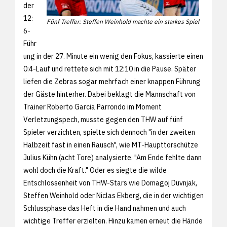
der
12:
Fünf Treffer: Steffen Weinhold machte ein starkes Spiel
6-
Führ
ung in der 27. Minute ein wenig den Fokus, kassierte einen
0:4-Lauf und rettete sich mit 12:10 in die Pause. Später
liefen die Zebras sogar mehrfach einer knappen Führung
der Gäste hinterher. Dabei beklagt die Mannschaft von
Trainer Roberto Garcia Parrondo im Moment
Verletzungspech, musste gegen den THW auf fünf
Spieler verzichten, spielte sich dennoch "in der zweiten
Halbzeit fast in einen Rausch", wie MT-Haupttorschütze
Julius Kühn (acht Tore) analysierte. "Am Ende fehlte dann
wohl doch die Kraft." Oder es siegte die wilde
Entschlossenheit von THW-Stars wie Domagoj Duvnjak,
Steffen Weinhold oder Niclas Ekberg, die in der wichtigen
Schlussphase das Heft in die Hand nahmen und auch
wichtige Treffer erzielten. Hinzu kamen erneut die Hände