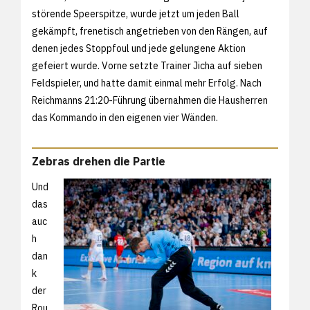
störende Speerspitze, wurde jetzt um jeden Ball
gekämpft, frenetisch angetrieben von den Rängen, auf
denen jedes Stoppfoul und jede gelungene Aktion
gefeiert wurde. Vorne setzte Trainer Jicha auf sieben
Feldspieler, und hatte damit einmal mehr Erfolg. Nach
Reichmanns 21:20-Führung übernahmen die Hausherren
das Kommando in den eigenen vier Wänden.
Zebras drehen die Partie
Und
das
auc
h
dan
k
der
Rou