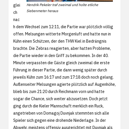
glei
Hendrik Pekeler traf zweimal und holte etliche
Siebenmeter heraus
ch
nac
h dem Wechsel zum 12:11, die Partie war plötzlich völlig
offen. Melsungen witterte Morgenluft und hatte nun in
Kühn einen Schützen, der den THW Kiel in Bedrängnis
brachte. Die Zebras reagierten, aber hatten Probleme,
die Partie wieder in den Griff zu bekommen. In der 40.
Minute verpassten die Gäste gleich zweimal die erste
Führung in dieser Partie, die dann wenig später durch
jeweils Kühn zum 16:17 und zum 17:18 doch noch gelang.
Außenseiter Melsungen agierte plötzlich auf Augenhöhe,
blieb bis zum 21:20 durch Reichmann vorn und hatte
sogar die Chance, sich weiter abzusetzen. Doch jetzt
ging durch die Kieler Mannschaft merklich ein Ruck,
angetrieben von Domagoj Duvnjak stemmten sich alle
Spieler sich gegen eine drohende Niederlage. In der
Abwehr, meistens offensiv ausgerichtet mit Duvnjak als