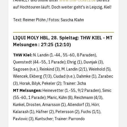
FANWELT und online unter
www.thw-tickets.de
bereits
auf Hochtouren läuft. Doch weiter geht's in Leipzig, Kiel!
Text: Reimer Plöhn / Fotos: Sascha Klahn
LIQUI MOLY HBL, 28. Spieltag: THW KIEL - MT
Melsungen : 27:25 (12:10)
THW Kiel:
N. Landin (1.-44., 55.-60., 8 Paraden),
Quenstedt (44.-55., 1 Parade); Ehrig (1), Duvnjak (3),
Sagosen (n.e.), Reinkind (3), M. Landin (2/1), Weinhold (5),
Wiencek, Ekberg (7/3), Ciudad (n.e.), Dahmke (1), Zarabec
(3), Horak, Bilyk, Pekeler (2); Trainer: Jicha
MT Melsungen:
Heinevetter (1.-55., 9/2 Paraden), Simic
(55.-60., 1 Parade); Maric, Kühn (8), Reichmann (4/3),
Kunkel, Drosten, Arnarsson (1), Allendorf (3), Hörr,
Kalarash (1), Häfner (2), Petersson (2), Fuchs (1/1),
Pavlovic (3), Kuntscher; Trainer: Parrondo