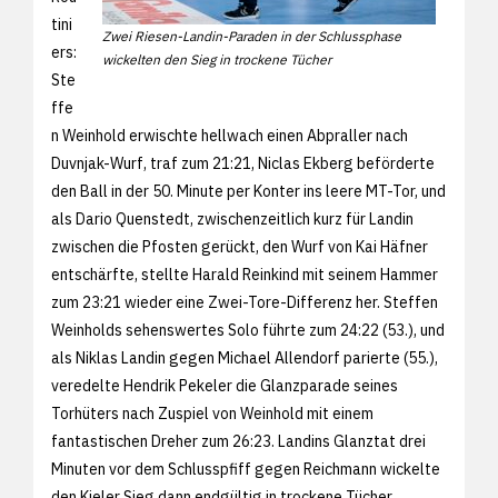
tini
Zwei Riesen-Landin-Paraden in der Schlussphase
ers:
wickelten den Sieg in trockene Tücher
Ste
ffe
n Weinhold erwischte hellwach einen Abpraller nach
Duvnjak-Wurf, traf zum 21:21, Niclas Ekberg beförderte
den Ball in der 50. Minute per Konter ins leere MT-Tor, und
als Dario Quenstedt, zwischenzeitlich kurz für Landin
zwischen die Pfosten gerückt, den Wurf von Kai Häfner
entschärfte, stellte Harald Reinkind mit seinem Hammer
zum 23:21 wieder eine Zwei-Tore-Differenz her. Steffen
Weinholds sehenswertes Solo führte zum 24:22 (53.), und
als Niklas Landin gegen Michael Allendorf parierte (55.),
veredelte Hendrik Pekeler die Glanzparade seines
Torhüters nach Zuspiel von Weinhold mit einem
fantastischen Dreher zum 26:23. Landins Glanztat drei
Minuten vor dem Schlusspfiff gegen Reichmann wickelte
den Kieler Sieg dann endgültig in trockene Tücher,