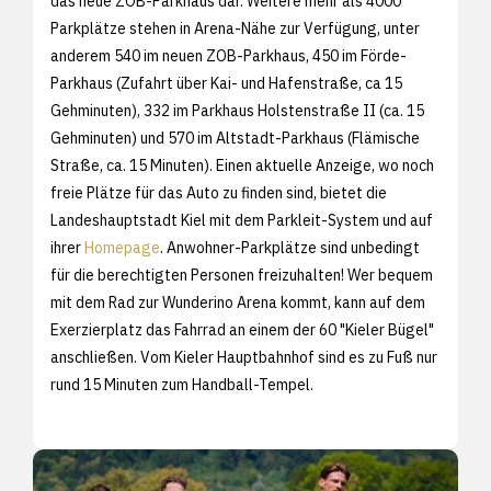
das neue ZOB-Parkhaus dar. Weitere mehr als 4000
Parkplätze stehen in Arena-Nähe zur Verfügung, unter
anderem 540 im neuen ZOB-Parkhaus, 450 im Förde-
Parkhaus (Zufahrt über Kai- und Hafenstraße, ca 15
Gehminuten), 332 im Parkhaus Holstenstraße II (ca. 15
Gehminuten) und 570 im Altstadt-Parkhaus (Flämische
Straße, ca. 15 Minuten). Einen aktuelle Anzeige, wo noch
freie Plätze für das Auto zu finden sind, bietet die
Landeshauptstadt Kiel mit dem Parkleit-System und auf
ihrer
Homepage
. Anwohner-Parkplätze sind unbedingt
für die berechtigten Personen freizuhalten! Wer bequem
mit dem Rad zur Wunderino Arena kommt, kann auf dem
Exerzierplatz das Fahrrad an einem der 60 "Kieler Bügel"
anschließen. Vom Kieler Hauptbahnhof sind es zu Fuß nur
rund 15 Minuten zum Handball-Tempel.